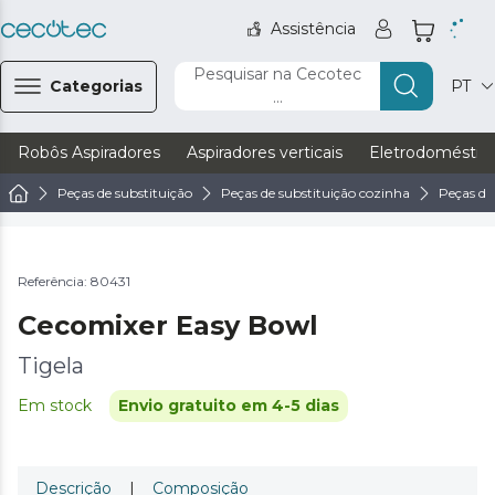
Assistência
Pesquisar na Cecotec
Categorias
PT
...
Robôs Aspiradores
Aspiradores verticais
Eletrodoméstic
Peças de substituição
Peças de substituição cozinha
Peças de
Referência: 80431
Cecomixer Easy Bowl
Tigela
Em stock
Envio gratuito em 4-5 dias
Descrição
|
Composição