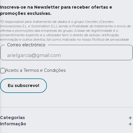
Inscreva-se na Newsletter para receber ofertas e
promoções exclusivas.
*O responsável pelo tratamento de dados é o grupo Cecotec (Cecotec
Innovaciones S.L. e Solotriatlon S.L.), sendo a finalidade do tratamento o envio de
ofertas e promoções das empresas do grupo. A base de legitimidade é o
consentimento explícito e o utilizador tem o direito de acesso, retificação,
eliminação e outros direitos, tal como indicado no nosso
Política de privacidade
Correo electrónico
Aceito a
Termos e Condições
Eu subscrevo!
Categorias
Informação