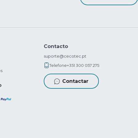
Contacto
suporte@cecotec.pt
Telefone
+351 300 057 275
os
Contactar
o