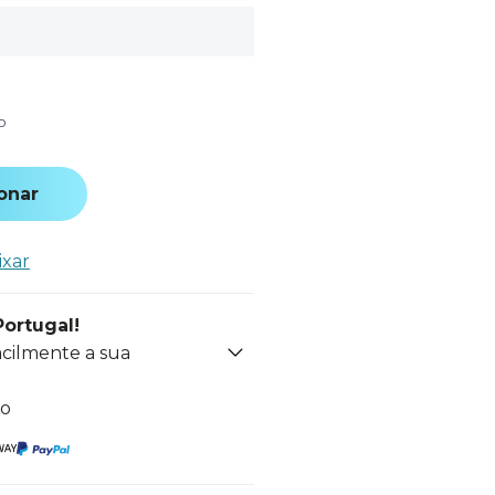
o
onar
ixar
Portugal!
acilmente a sua
to