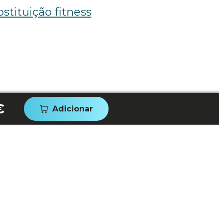
stituição fitness
€
Adicionar