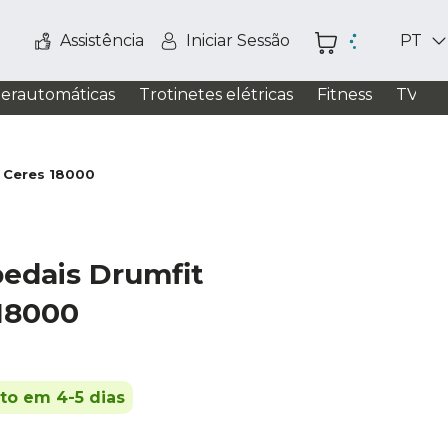
Assistência
Iniciar Sessão
PT
perautomáticas
Trotinetes elétricas
Fitness
TV / S
r Ceres 18000
pedais Drumfit
 18000
ito em 4-5 dias