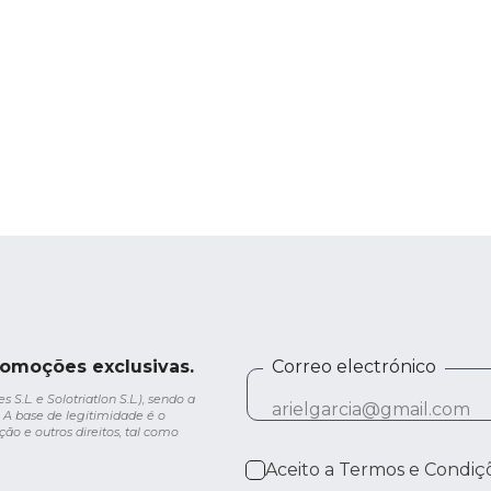
romoções exclusivas.
Correo electrónico
.L. e Solotriatlon S.L.), sendo a
 A base de legitimidade é o
ção e outros direitos, tal como
Aceito a
Termos e Condiç