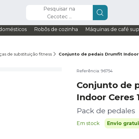
Pesquisar na
Cecotec ...
domésticos
Robôs de cozinha
Máquinas de café su
as de substituição fitness
Conjunto de pedais Drumfit Indoo
Referência: 96754
Conjunto de 
Indoor Ceres
Pack de pedales
Em stock
Envio gratu