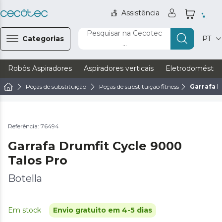
Assistência
Pesquisar na Cecotec
Categorias
PT
...
Robôs Aspiradores
Aspiradores verticais
Eletrodoméstic
Peças de substituição
Peças de substituição fitness
Garrafa D
Referência: 76494
Garrafa Drumfit Cycle 9000
Talos Pro
Botella
Em stock
Envio gratuito em 4-5 dias