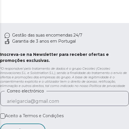
Gestão das suas encomendas 24/7
Garantia de 3 anos em Portugal
Inscreva-se na Newsletter para receber ofertas e
promoções exclusivas.
*O responsável pelo tratamento de dados é o grupo Cecotec (Cecotec
Innovaciones S.L. e Solotriatlon S.L.), sendo a finalidade do tratamento o envio de
ofertas e promoções das empresas do grupo. A base de legitimidade é o
consentimento explícito e o utilizador tem o direito de acesso, retificação,
eliminação e outros direitos, tal como indicado no nosso
Política de privacidade
Correo electrónico
Aceito a
Termos e Condições