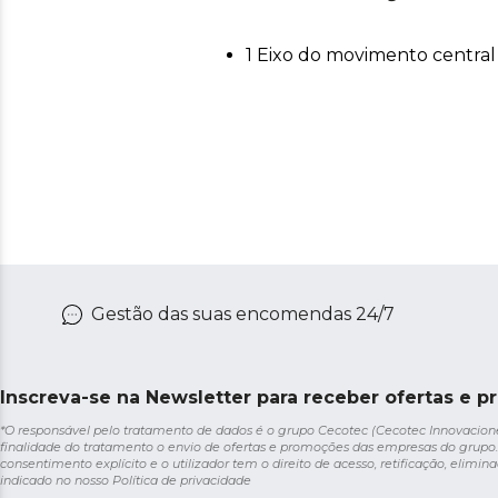
1 Eixo do movimento central
Gestão das suas encomendas 24/7
Inscreva-se na Newsletter para receber ofertas e p
*O responsável pelo tratamento de dados é o grupo Cecotec (Cecotec Innovaciones S
finalidade do tratamento o envio de ofertas e promoções das empresas do grupo.
consentimento explícito e o utilizador tem o direito de acesso, retificação, elimina
indicado no nosso
Política de privacidade