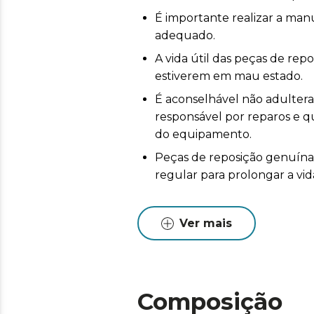
É importante realizar a ma
adequado.
A vida útil das peças de re
estiverem em mau estado.
É aconselhável não adulterar 
responsável por reparos e
do equipamento.
Peças de reposição genuín
regular para prolongar a vid
Ver mais
Composição