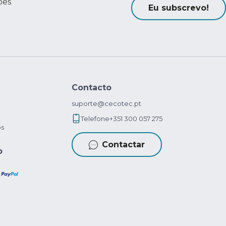
ões
Eu subscrevo!
Contacto
suporte@cecotec.pt
Telefone
+351 300 057 275
os
Contactar
o