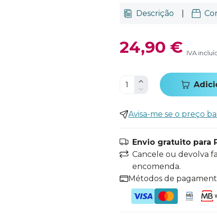
Descrição
|
Co
24,90 €
IVA incluí
Adici
Avisa-me se o preço ba
Envio gratuito para 
Cancele ou devolva f
encomenda.
Métodos de pagamen