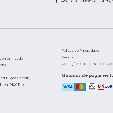
Aceito a
Termos e Condiç
Política de Privacidade
Reciclar
 conformidade
Condições especiais de serviç
ions
Métodos de pagament
bstituição Cecofry
 Iron 10100 Pro