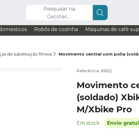
Pesquisar na
Cecotec ...
domésticos
Robôs de cozinha
Máquinas de café su
as de substituição fitness
Movimento central com polia (sold
Referência: 81822
Movimento ce
(soldado) Xbi
M/Xbike Pro
Em stock
Envio gratu