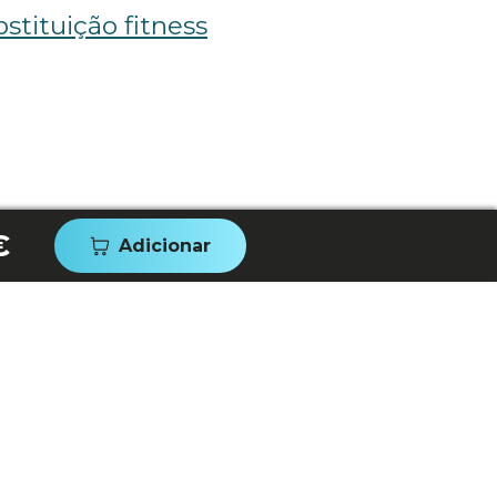
stituição fitness
€
Adicionar