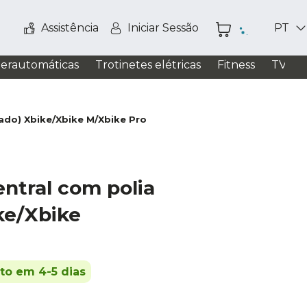
Assistência
Iniciar Sessão
PT
perautomáticas
Trotinetes elétricas
Fitness
TV / S
ado) Xbike/Xbike M/Xbike Pro
ntral com polia
ke/Xbike
ito em 4-5 dias