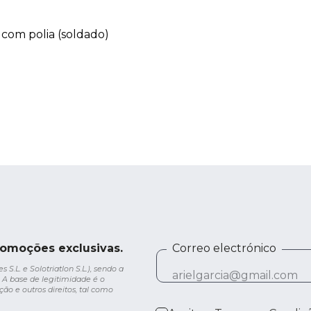
 com polia (soldado)
romoções exclusivas.
Correo electrónico
.L. e Solotriatlon S.L.), sendo a
 A base de legitimidade é o
ção e outros direitos, tal como