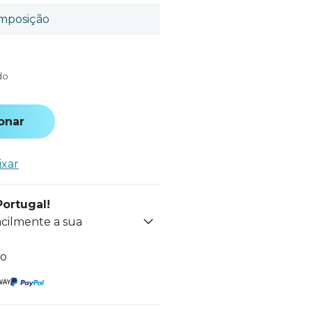
mposição
do
onar
ixar
Portugal!
acilmente a sua
to