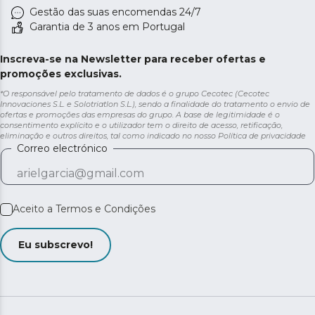
Gestão das suas encomendas 24/7
Garantia de 3 anos em Portugal
Inscreva-se na Newsletter para receber ofertas e
promoções exclusivas.
*O responsável pelo tratamento de dados é o grupo Cecotec (Cecotec
Innovaciones S.L. e Solotriatlon S.L.), sendo a finalidade do tratamento o envio de
ofertas e promoções das empresas do grupo. A base de legitimidade é o
consentimento explícito e o utilizador tem o direito de acesso, retificação,
eliminação e outros direitos, tal como indicado no nosso
Política de privacidade
Correo electrónico
Aceito a
Termos e Condições
Eu subscrevo!