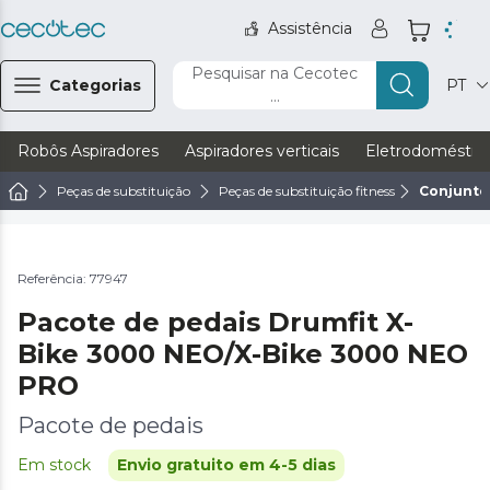
Assistência
Pesquisar na Cecotec
Categorias
PT
...
Robôs Aspiradores
Aspiradores verticais
Eletrodoméstic
Peças de substituição
Peças de substituição fitness
Conjunto
Referência: 77947
Pacote de pedais Drumfit X-
Bike 3000 NEO/X-Bike 3000 NEO
PRO
Pacote de pedais
Em stock
Envio gratuito em 4-5 dias