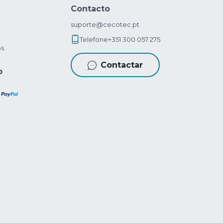
Contacto
suporte@cecotec.pt
Telefone
+351 300 057 275
os
Contactar
o