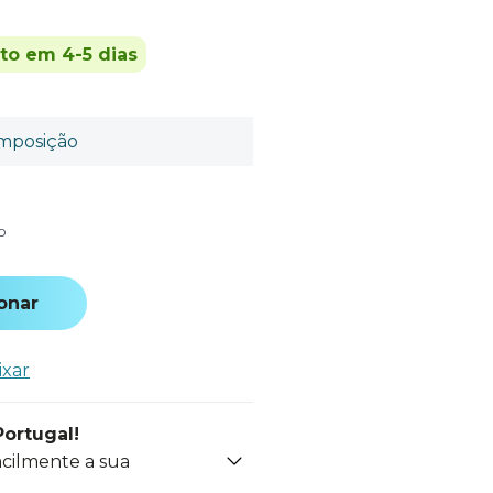
ito em 4-5 dias
mposição
o
onar
ixar
Portugal!
acilmente a sua