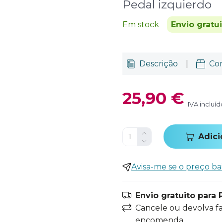
Pedal izquierdo
Em stock
Envio gratu
Descrição
|
Co
25,90 €
IVA incluíd
Adici
Avisa-me se o preço ba
Envio gratuito para 
Cancele ou devolva f
encomenda.