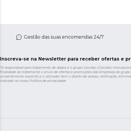
Gestão das suas encomendas 24/7
Inscreva-se na Newsletter para receber ofertas e p
*O responsável pelo tratamento de dados é o grupo Cecotec (Cecotec Innovaciones S
finalidade do tratamento o envio de ofertas e promoções das empresas do grupo.
consentimento explícito e o utilizador tem o direito de acesso, retificação, elimina
indicado no nosso
Política de privacidade