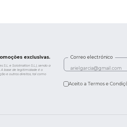
romoções exclusivas.
Correo electrónico
.L. e Solotriatlon S.L.), sendo a
 A base de legitimidade é o
ção e outros direitos, tal como
Aceito a
Termos e Condiç