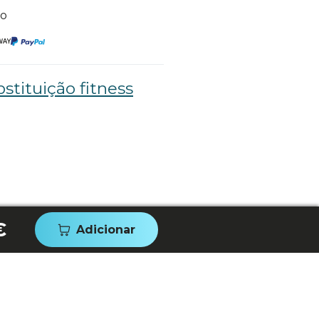
to
stituição fitness
€
Adicionar