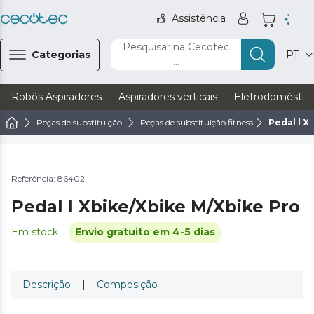
Assistência
Pesquisar na Cecotec
Categorias
PT
...
Robôs Aspiradores
Aspiradores verticais
Eletrodoméstic
Peças de substituição
Peças de substituição fitness
Pedal l X
Referência: 86402
Pedal l Xbike/Xbike M/Xbike Pro
Em stock
Envio gratuito em 4-5 dias
Descrição
|
Composição