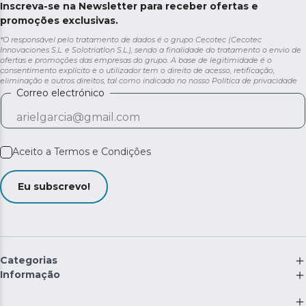
Inscreva-se na Newsletter para receber ofertas e
promoções exclusivas.
*O responsável pelo tratamento de dados é o grupo Cecotec (Cecotec
Innovaciones S.L. e Solotriatlon S.L.), sendo a finalidade do tratamento o envio de
ofertas e promoções das empresas do grupo. A base de legitimidade é o
consentimento explícito e o utilizador tem o direito de acesso, retificação,
eliminação e outros direitos, tal como indicado no nosso
Política de privacidade
Correo electrónico
Aceito a
Termos e Condições
Eu subscrevo!
Categorias
Informação