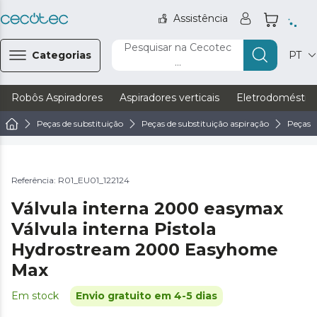
Assistência
Pesquisar na Cecotec
Categorias
PT
...
Robôs Aspiradores
Aspiradores verticais
Eletrodoméstic
Peças de substituição
Peças de substituição aspiração
Peças d
Referência: R01_EU01_122124
Válvula interna 2000 easymax
Válvula interna Pistola
Hydrostream 2000 Easyhome
Max
Em stock
Envio gratuito em 4-5 dias