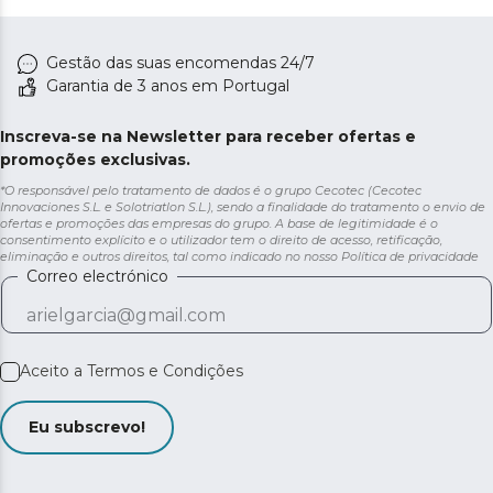
Gestão das suas encomendas 24/7
Garantia de 3 anos em Portugal
Inscreva-se na Newsletter para receber ofertas e
promoções exclusivas.
*O responsável pelo tratamento de dados é o grupo Cecotec (Cecotec
Innovaciones S.L. e Solotriatlon S.L.), sendo a finalidade do tratamento o envio de
ofertas e promoções das empresas do grupo. A base de legitimidade é o
consentimento explícito e o utilizador tem o direito de acesso, retificação,
eliminação e outros direitos, tal como indicado no nosso
Política de privacidade
Correo electrónico
Aceito a
Termos e Condições
Eu subscrevo!