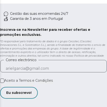
Gestão das suas encomendas 24/7
Garantia de 3 anos em Portugal
Inscreva-se na Newsletter para receber ofertas e
promoções exclusivas.
*O responsável pelo tratamento de dados é o grupo Cecotec (Cecotec
Innovaciones S.L. e Solotriatlon S.L.), sendo a finalidade do tratamento o envio de
ofertas e promoções das empresas do grupo. A base de legitimidade é o
consentimento explícito e o utilizador tem o direito de acesso, retificação,
eliminação e outros direitos, tal como indicado no nosso
Política de privacidade
Correo electrónico
Aceito a
Termos e Condições
Eu subscrevo!