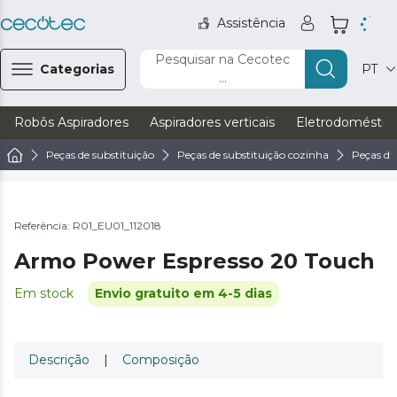
Assistência
Pesquisar na Cecotec
Categorias
PT
...
Robôs Aspiradores
Aspiradores verticais
Eletrodoméstic
Peças de substituição
Peças de substituição cozinha
Peças de
Referência: R01_EU01_112018
Armo Power Espresso 20 Touch
Em stock
Envio gratuito em 4-5 dias
Descrição
|
Composição