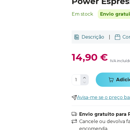
Power Espres
Em stock
Envio gratu
Descrição
|
Co
14,90 €
IVA incluíd
Adici
Avisa-me se o preço ba
Envio gratuito para 
Cancele ou devolva f
encomenda.