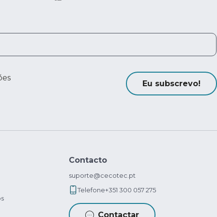
ões
Eu subscrevo!
Contacto
suporte@cecotec.pt
Telefone
+351 300 057 275
os
Contactar