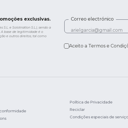
romoções exclusivas.
Correo electrónico
.L. e Solotriatlon S.L.), sendo a
 A base de legitimidade é o
ção e outros direitos, tal como
Aceito a
Termos e Condiç
Política de Privacidade
Reciclar
 conformidade
Condições especiais de serviç
ions