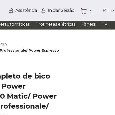
Assistência
Iniciar Sessão
PT
perautomáticas
Trotinetes elétricas
Fitness
TV / S
afé
 Professionale/ Power Espresso
pleto de bico
a Power
20 Matic/ Power
rofessionale/