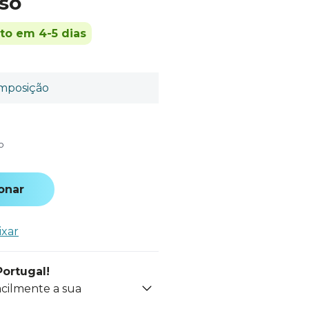
so
ito em 4-5 dias
mposição
o
onar
ixar
Portugal!
acilmente a sua