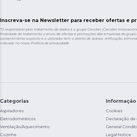
Inscreva-se na Newsletter para receber ofertas e p
*O responsável pelo tratamento de dados é o grupo Cecotec (Cecotec Innovaciones S
finalidade do tratamento o envio de ofertas e promoções das empresas do grupo.
consentimento explícito e o utilizador tem o direito de acesso, retificação, elimina
indicado no nosso
Política de privacidade
Categorias
Informação
Aspiradores
Cookies
Eletrodomésticos
Declaração de
Ventilação/Aquecimento
General Condit
Cozinhe
Legal Notice