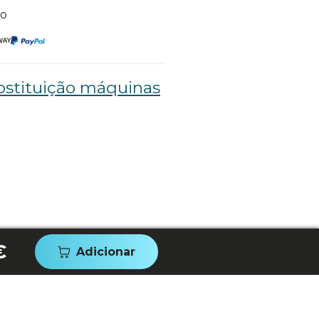
to
bstituição máquinas
€
Adicionar