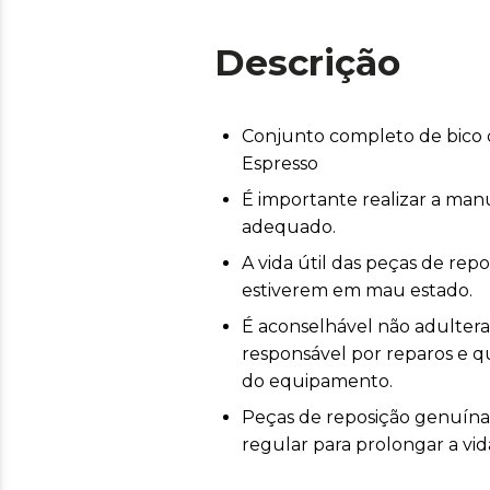
Descrição
Conjunto completo de bico 
Espresso
É importante realizar a ma
adequado.
A vida útil das peças de re
estiverem em mau estado.
É aconselhável não adulterar 
responsável por reparos e
do equipamento.
Peças de reposição genuín
regular para prolongar a vid