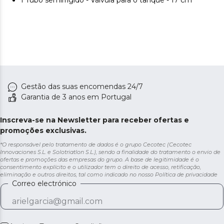
1 Tubo semirrígido - Válvula para o tanque - 17 cm
Gestão das suas encomendas 24/7
Garantia de 3 anos em Portugal
Inscreva-se na Newsletter para receber ofertas e
promoções exclusivas.
*O responsável pelo tratamento de dados é o grupo Cecotec (Cecotec
Innovaciones S.L. e Solotriatlon S.L.), sendo a finalidade do tratamento o envio de
ofertas e promoções das empresas do grupo. A base de legitimidade é o
consentimento explícito e o utilizador tem o direito de acesso, retificação,
eliminação e outros direitos, tal como indicado no nosso
Política de privacidade
Correo electrónico