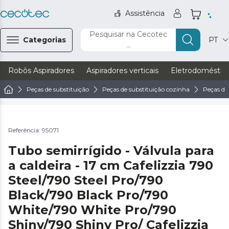
Assistência
Pesquisar na Cecotec
Categorias
PT
...
Robôs Aspiradores
Aspiradores verticais
Eletrodoméstic
Peças de substituição
Peças de substituição cozinha
Peças de
Referência: 95071
Tubo semirrígido - Válvula para
a caldeira - 17 cm Cafelizzia 790
Steel/790 Steel Pro/790
Black/790 Black Pro/790
White/790 White Pro/790
Shiny/790 Shiny Pro/ Cafelizzia