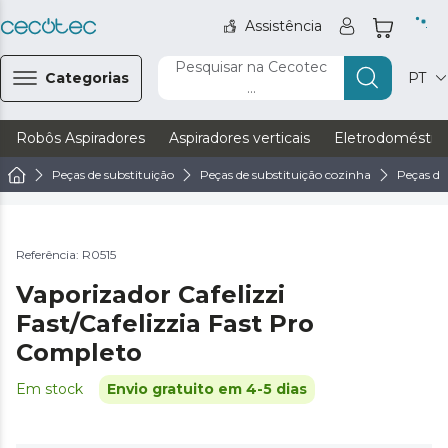
Assistência
Pesquisar na Cecotec
Categorias
PT
...
Robôs Aspiradores
Aspiradores verticais
Eletrodoméstic
Peças de substituição
Peças de substituição cozinha
Peças de
Referência: R0515
Vaporizador Cafelizzi
Fast/Cafelizzia Fast Pro
Completo
Em stock
Envio gratuito em 4-5 dias