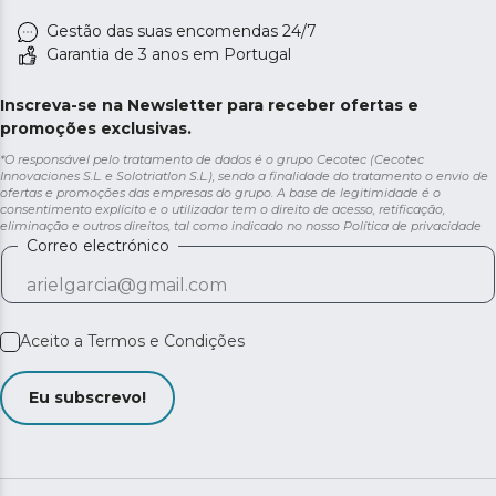
Gestão das suas encomendas 24/7
Garantia de 3 anos em Portugal
Inscreva-se na Newsletter para receber ofertas e
promoções exclusivas.
*O responsável pelo tratamento de dados é o grupo Cecotec (Cecotec
Innovaciones S.L. e Solotriatlon S.L.), sendo a finalidade do tratamento o envio de
ofertas e promoções das empresas do grupo. A base de legitimidade é o
consentimento explícito e o utilizador tem o direito de acesso, retificação,
eliminação e outros direitos, tal como indicado no nosso
Política de privacidade
Correo electrónico
Aceito a
Termos e Condições
Eu subscrevo!