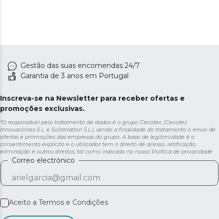
Gestão das suas encomendas 24/7
Garantia de 3 anos em Portugal
Inscreva-se na Newsletter para receber ofertas e
promoções exclusivas.
*O responsável pelo tratamento de dados é o grupo Cecotec (Cecotec
Innovaciones S.L. e Solotriatlon S.L.), sendo a finalidade do tratamento o envio de
ofertas e promoções das empresas do grupo. A base de legitimidade é o
consentimento explícito e o utilizador tem o direito de acesso, retificação,
eliminação e outros direitos, tal como indicado no nosso
Política de privacidade
Correo electrónico
Aceito a
Termos e Condições