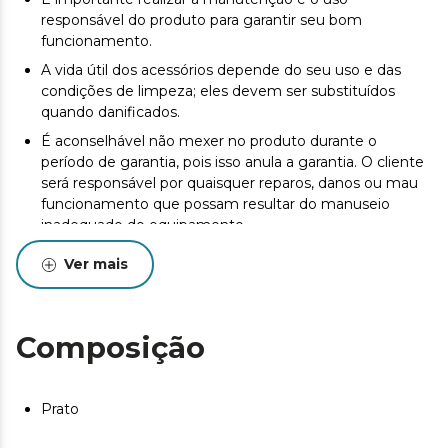
responsável do produto para garantir seu bom
funcionamento.
A vida útil dos acessórios depende do seu uso e das
condições de limpeza; eles devem ser substituídos
quando danificados.
É aconselhável não mexer no produto durante o
período de garantia, pois isso anula a garantia. O cliente
será responsável por quaisquer reparos, danos ou mau
funcionamento que possam resultar do manuseio
inadequado do equipamento.
Acessórios originais garantem a mais alta qualidade e o
Ver mais
melhor desempenho. Recomenda-se manutenção para
prolongar a vida útil do produto.
Composição
Prato