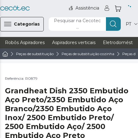
Assistência
Pesquisar na Cecotec
Categorias
PT
...
Robôs Aspiradores
Aspiradores verticais
Eletrodoméstic
Peças de substituição
Peças de substituição cozinha
Peças de
Referência: R0879
Grandheat Dish 2350 Embutido
Aço Preto/2350 Embutido Aço
Branco/2350 Embutido Aço
Inox/ 2500 Embutido Preto/
2500 Embutido Aço/ 2500
Embutido Aço Preto