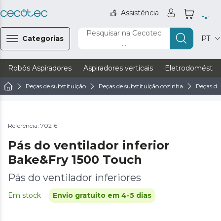
Assistência
Pesquisar na Cecotec
Categorias
PT
...
Robôs Aspiradores
Aspiradores verticais
Eletrodoméstic
Peças de substituição
Peças de substituição cozinha
Peças de
Referência: 70216
Pás do ventilador inferior
Bake&Fry 1500 Touch
Pás do ventilador inferiores
Em stock
Envio gratuito em 4-5 dias