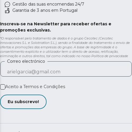
Gestão das suas encomendas 24/7
Garantia de 3 anos em Portugal
Inscreva-se na Newsletter para receber ofertas e
promoções exclusivas.
*O responsável pelo tratamento de dados é o grupo Cecotec (Cecotec
Innovaciones S.L. e Solotriatlon S.L.), sendo a finalidade do tratamento o envio de
ofertas e promoções das empresas do grupo. A base de legitimidade é o
consentimento explícito e o utilizador tem o direito de acesso, retificação,
eliminação e outros direitos, tal como indicado no nosso
Política de privacidade
Correo electrónico
Aceito a
Termos e Condições
Eu subscrevo!