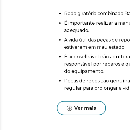
Roda giratória combinada B
É importante realizar a ma
adequado.
A vida útil das peças de re
estiverem em mau estado.
É aconselhável não adulterar 
responsável por reparos e
do equipamento.
Peças de reposição genuín
regular para prolongar a vid
Ver mais