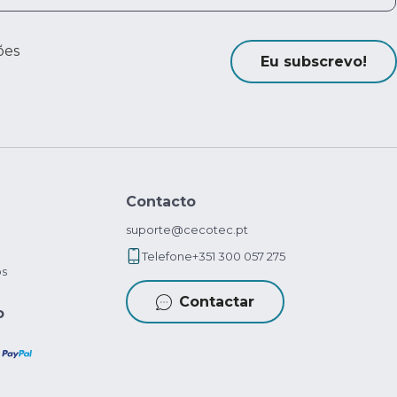
ões
Eu subscrevo!
Contacto
suporte@cecotec.pt
Telefone
+351 300 057 275
os
Contactar
o