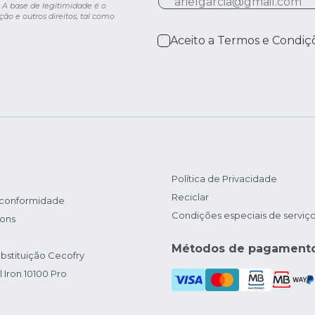
 A base de legitimidade é o
ção e outros direitos, tal como
Aceito a
Termos e Condiç
Política de Privacidade
Reciclar
 conformidade
Condições especiais de serviç
ions
Métodos de pagament
bstituição Cecofry
 Iron 10100 Pro