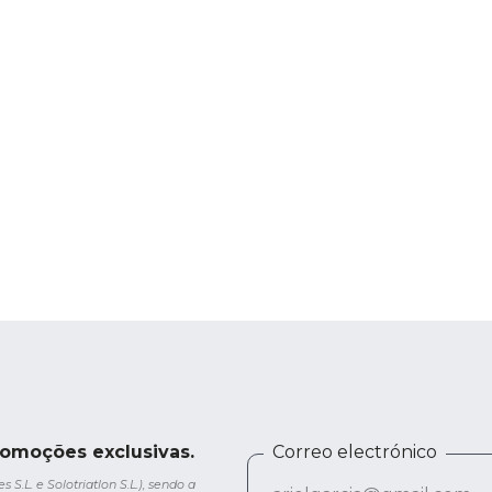
romoções exclusivas.
Correo electrónico
.L. e Solotriatlon S.L.), sendo a