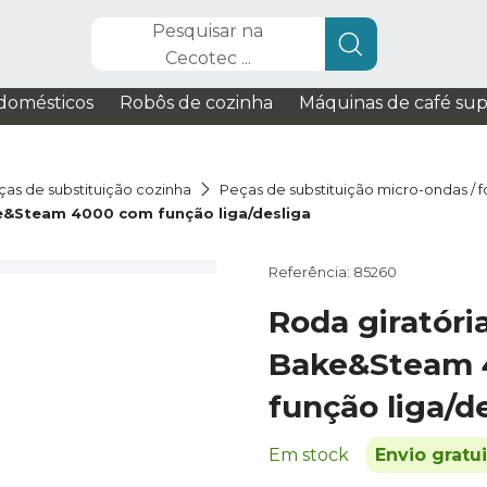
Pesquisar na
Cecotec ...
domésticos
Robôs de cozinha
Máquinas de café su
ças de substituição cozinha
Peças de substituição micro-ondas / 
e&Steam 4000 com função liga/desliga
Referência: 85260
Roda giratór
Bake&Steam 
função liga/d
Em stock
Envio gratu