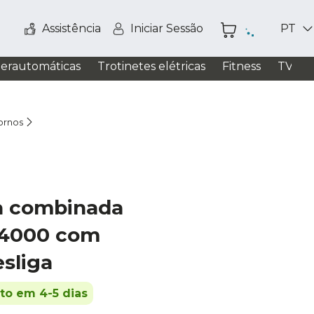
Assistência
Iniciar Sessão
PT
perautomáticas
Trotinetes elétricas
Fitness
TV / S
fornos
ia combinada
4000 com
esliga
ito em 4-5 dias