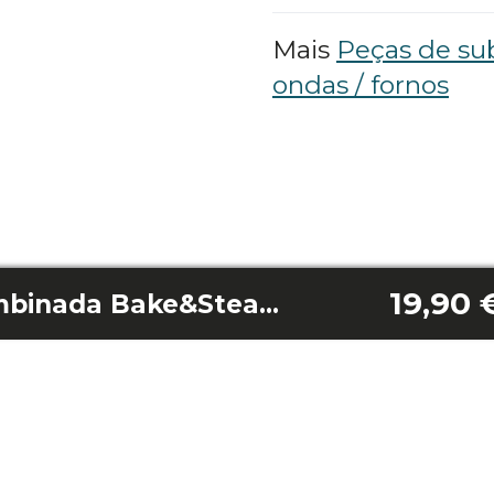
Mais
Peças de sub
ondas / fornos
19,90 
Roda giratória combinada Bake&Steam 4000 com função liga/desliga