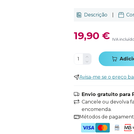
Descrição
|
Co
19,90 €
IVA incluíd
Adici
Avisa-me se o preço ba
Envio gratuito para 
Cancele ou devolva f
encomenda.
Métodos de pagamen