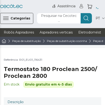
Assistência
Pesquisar na Cecotec
Categorias
PT
...
Robôs Aspiradores
Aspiradores verticais
Eletrodoméstic
Peças de substituição
Peças de substituição cozinha
Peças de
Referência: R01_EU01_116431
Termostato 180 Proclean 2500/
Proclean 2800
Em stock
Envio gratuito em 4-5 dias
Descrição