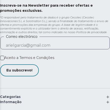
Inscreva-se na Newsletter para receber ofertas e
promoções exclusivas.
*O responsável pelo tratamento de dados é o grupo Cecotec (Cecotec
Innovaciones S.L. e Solotriatlon S.L.), sendo a finalidade do tratamento o envio de
ofertas e promoções das empresas do grupo. A base de legitimidade é o
consentimento explícito e o utilizador tem o direito de acesso, retificação,
eliminação e outros direitos, tal como indicado no nosso
Política de privacidade
Correo electrónico
Aceito a
Termos e Condições
Eu subscrevo!
Categorias
Informação