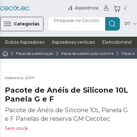
Assistência
Pesquisar na Cecotec
Categorias
PT
...
Robôs Aspiradores
Aspiradores verticais
Eletrodoméstic
Peças de substituição
Peças de substituição cozinha
Peças de
Referência: 60171
Pacote de Anéis de Silicone 10L
Panela G e F
Pacote de Anéis de Silicone 10L Panela G
e F Panelas de reserva GM Cecotec
Sem stock