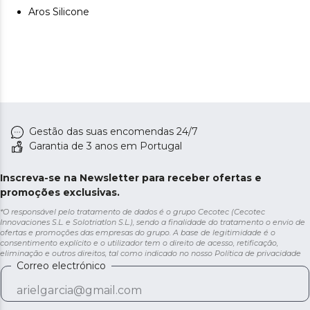
Aros Silicone
Gestão das suas encomendas 24/7
Garantia de 3 anos em Portugal
Inscreva-se na Newsletter para receber ofertas e
promoções exclusivas.
*O responsável pelo tratamento de dados é o grupo Cecotec (Cecotec
Innovaciones S.L. e Solotriatlon S.L.), sendo a finalidade do tratamento o envio de
ofertas e promoções das empresas do grupo. A base de legitimidade é o
consentimento explícito e o utilizador tem o direito de acesso, retificação,
eliminação e outros direitos, tal como indicado no nosso
Política de privacidade
Correo electrónico