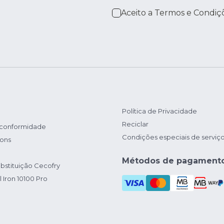
Aceito a
Termos e Condiç
Política de Privacidade
Reciclar
 conformidade
Condições especiais de serviç
ions
Métodos de pagament
bstituição Cecofry
 Iron 10100 Pro