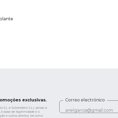
olante
romoções exclusivas.
Correo electrónico
.L. e Solotriatlon S.L.), sendo a
 A base de legitimidade é o
ção e outros direitos, tal como