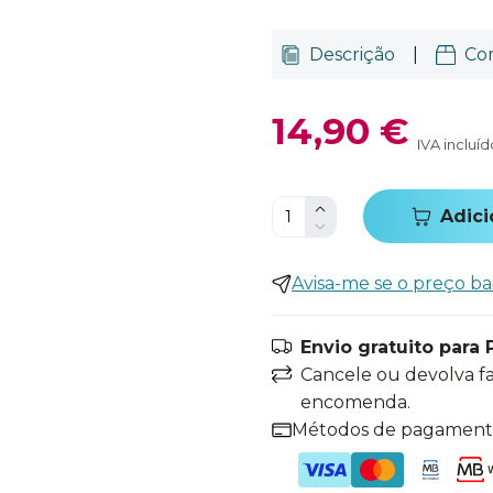
Descrição
|
Co
14,90 €
IVA incluíd
Adici
Avisa-me se o preço ba
Envio gratuito para 
Cancele ou devolva f
encomenda.
Métodos de pagamen