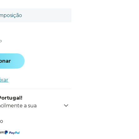
mposição
o
onar
ixar
Portugal!
acilmente a sua
to