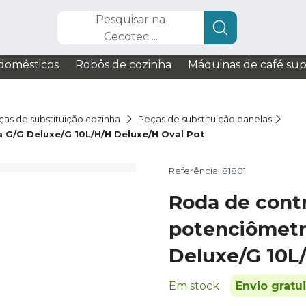
Pesquisar na
Cecotec ...
domésticos
Robôs de cozinha
Máquinas de café su
ças de substituição cozinha
Peças de substituição panelas
a G/G Deluxe/G 10L/H/H Deluxe/H Oval Pot
Referência: 81801
Roda de cont
potenciômetr
Deluxe/G 10L
Em stock
Envio gratu