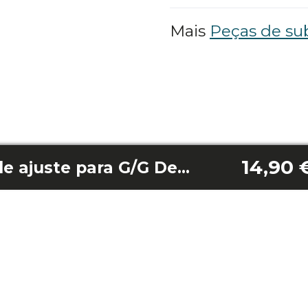
Mais
Peças de sub
14,90 
Painel de botões de ajuste para G/G Deluxe/G 10L/H/H Deluxe/H Oval Pot