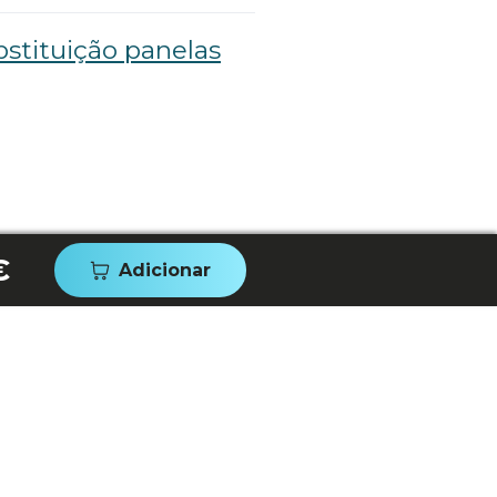
stituição panelas
€
Adicionar