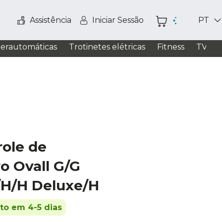
Assistência
Iniciar Sessão
PT
perautomáticas
Trotinetes elétricas
Fitness
TV / S
role de
o Ovall G/G
/H/H Deluxe/H
ito em 4-5 dias