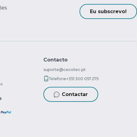
ões
Eu subscrevo!
Contacto
suporte@cecotec.pt
Telefone
+351 300 057 275
os
Contactar
o