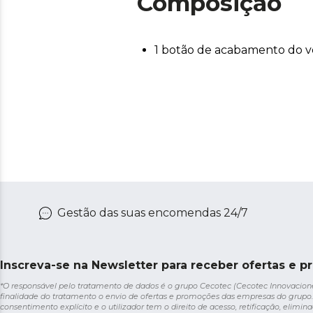
Composição
1 botão de acabamento do v
Gestão das suas encomendas 24/7
Inscreva-se na Newsletter para receber ofertas e p
*O responsável pelo tratamento de dados é o grupo Cecotec (Cecotec Innovaciones S
finalidade do tratamento o envio de ofertas e promoções das empresas do grupo.
consentimento explícito e o utilizador tem o direito de acesso, retificação, elimina