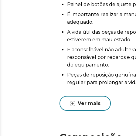
Painel de botões de ajuste 
É importante realizar a ma
adequado.
A vida útil das peças de re
estiverem em mau estado.
É aconselhável não adulterar 
responsável por reparos e
do equipamento.
Peças de reposição genuín
regular para prolongar a vid
Ver mais