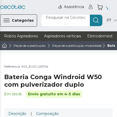
Assistência
Pesquisar na Cecotec
Categorias
PT
...
Robôs Aspiradores
Aspiradores verticais
Eletrodoméstic
Peças de substituição
Peças de substituição mobilidade
Bate
Referência: R01_EU01_125796
Bateria Conga Windroid W50
com pulverizador duplo
Em stock
Envio gratuito em 4-5 dias
Descrição
|
Composição