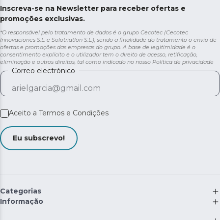
Inscreva-se na Newsletter para receber ofertas e
promoções exclusivas.
*O responsável pelo tratamento de dados é o grupo Cecotec (Cecotec
Innovaciones S.L. e Solotriatlon S.L.), sendo a finalidade do tratamento o envio de
ofertas e promoções das empresas do grupo. A base de legitimidade é o
consentimento explícito e o utilizador tem o direito de acesso, retificação,
eliminação e outros direitos, tal como indicado no nosso
Política de privacidade
Correo electrónico
Aceito a
Termos e Condições
Eu subscrevo!
Categorias
Informação