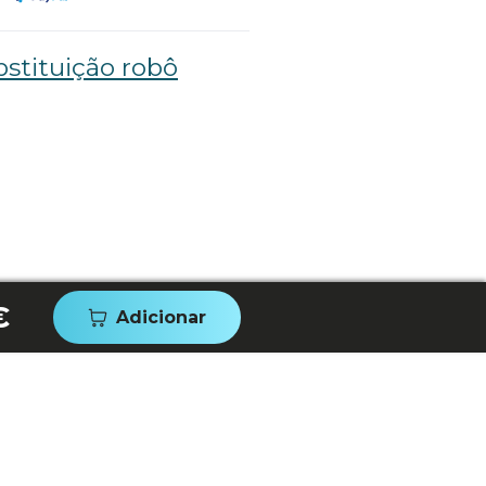
stituição robô
€
Adicionar