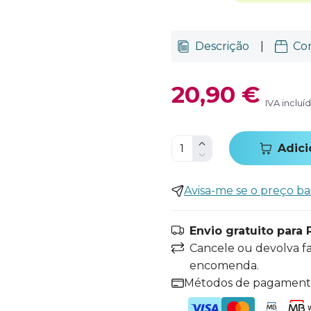
Descrição
|
Co
20,90 €
IVA incluí
Adici
Avisa-me se o preço ba
Envio gratuito para 
Cancele ou devolva f
encomenda.
Métodos de pagamen