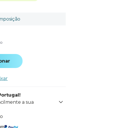
mposição
do
onar
ixar
Portugal!
acilmente a sua
to