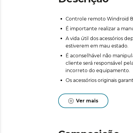
Controle remoto Windroid 
É importante realizar a man
A vida útil dos acessórios 
estiverem em mau estado.
É aconselhável não manipular
cliente será responsável pe
incorreto do equipamento.
Os acessórios originais gar
Ver mais