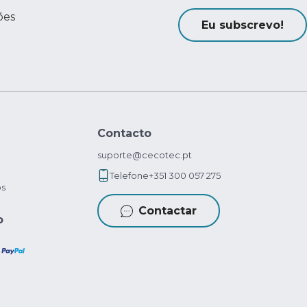
ões
Eu subscrevo!
Contacto
suporte@cecotec.pt
Telefone
+351 300 057 275
os
Contactar
o