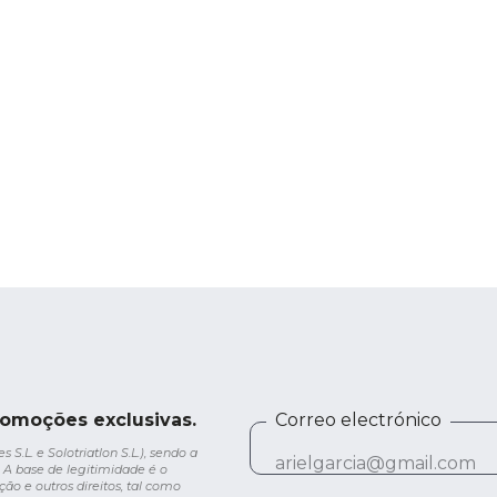
romoções exclusivas.
Correo electrónico
.L. e Solotriatlon S.L.), sendo a
 A base de legitimidade é o
ção e outros direitos, tal como