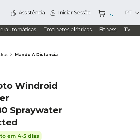
Assistência
Iniciar Sessão
PT
perautomáticas
Trotinetes elétricas
Fitness
TV / S
dros
Mando A Distancia
oto Windroid
er
0 Spraywater
cted
ito em 4-5 dias