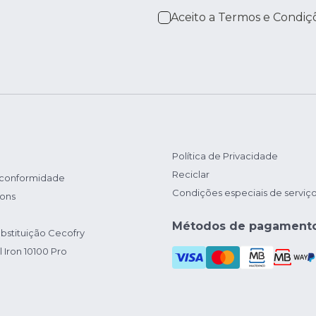
Aceito a
Termos e Condiç
Política de Privacidade
Reciclar
 conformidade
Condições especiais de serviç
ions
Métodos de pagament
bstituição Cecofry
 Iron 10100 Pro