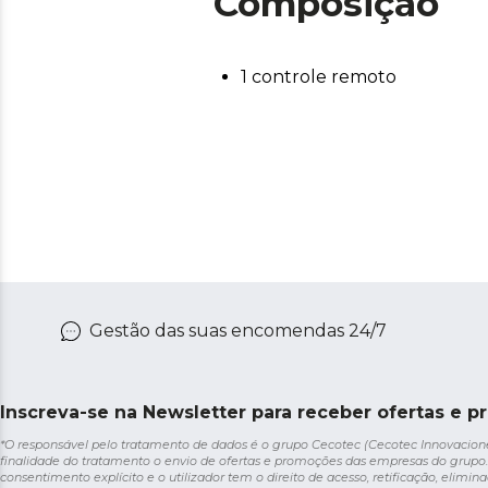
Composição
1 controle remoto
Gestão das suas encomendas 24/7
Inscreva-se na Newsletter para receber ofertas e p
*O responsável pelo tratamento de dados é o grupo Cecotec (Cecotec Innovaciones S
finalidade do tratamento o envio de ofertas e promoções das empresas do grupo.
consentimento explícito e o utilizador tem o direito de acesso, retificação, elimina