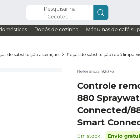
Pesquisar na
Cecotec ...
domésticos
Robôs de cozinha
Máquinas de café su
ças de substituição aspiração
Peças de substituição robô limpa-vi
Referência: 92076
Controle rem
880 Spraywat
Connected/88
Smart Conne
Em stock
Envio gratu