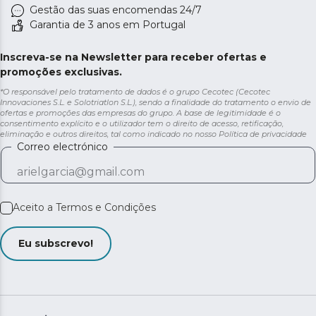
Gestão das suas encomendas 24/7
Garantia de 3 anos em Portugal
Inscreva-se na Newsletter para receber ofertas e
promoções exclusivas.
*O responsável pelo tratamento de dados é o grupo Cecotec (Cecotec
Innovaciones S.L. e Solotriatlon S.L.), sendo a finalidade do tratamento o envio de
ofertas e promoções das empresas do grupo. A base de legitimidade é o
consentimento explícito e o utilizador tem o direito de acesso, retificação,
eliminação e outros direitos, tal como indicado no nosso
Política de privacidade
Correo electrónico
Aceito a
Termos e Condições
Eu subscrevo!