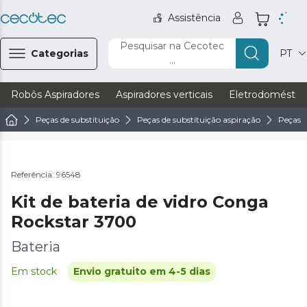
Assistência
Pesquisar na Cecotec
Categorias
PT
...
Robôs Aspiradores
Aspiradores verticais
Eletrodoméstic
Peças de substituição
Peças de substituição aspiração
Peças d
Referência: 96548
Kit de bateria de vidro Conga
Rockstar 3700
Bateria
Em stock
Envio gratuito em 4-5 dias