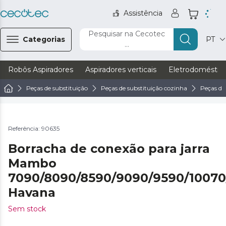
Assistência
Pesquisar na Cecotec
Categorias
PT
...
Robôs Aspiradores
Aspiradores verticais
Eletrodoméstic
Peças de substituição
Peças de substituição cozinha
Peças de
Referência: 90635
Borracha de conexão para jarra
Mambo
7090/8090/8590/9090/9590/10070
Havana
Sem stock