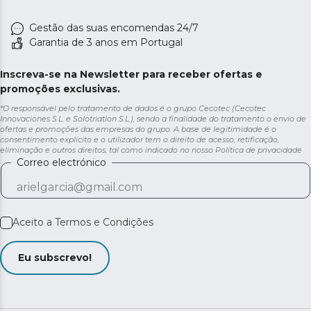
Gestão das suas encomendas 24/7
Garantia de 3 anos em Portugal
Inscreva-se na Newsletter para receber ofertas e
promoções exclusivas.
*O responsável pelo tratamento de dados é o grupo Cecotec (Cecotec
Innovaciones S.L. e Solotriatlon S.L.), sendo a finalidade do tratamento o envio de
ofertas e promoções das empresas do grupo. A base de legitimidade é o
consentimento explícito e o utilizador tem o direito de acesso, retificação,
eliminação e outros direitos, tal como indicado no nosso
Política de privacidade
Correo electrónico
Aceito a
Termos e Condições
Eu subscrevo!