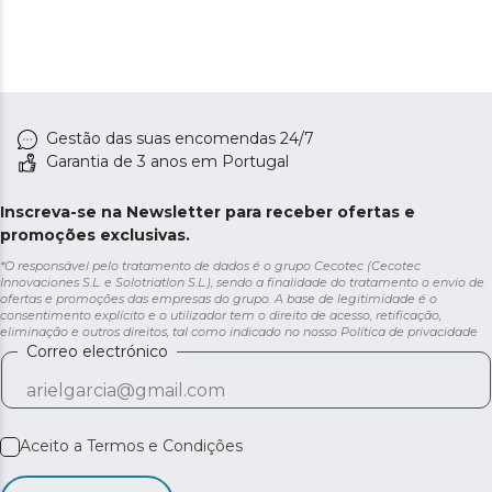
Gestão das suas encomendas 24/7
Garantia de 3 anos em Portugal
Inscreva-se na Newsletter para receber ofertas e
promoções exclusivas.
*O responsável pelo tratamento de dados é o grupo Cecotec (Cecotec
Innovaciones S.L. e Solotriatlon S.L.), sendo a finalidade do tratamento o envio de
ofertas e promoções das empresas do grupo. A base de legitimidade é o
consentimento explícito e o utilizador tem o direito de acesso, retificação,
eliminação e outros direitos, tal como indicado no nosso
Política de privacidade
Correo electrónico
Aceito a
Termos e Condições