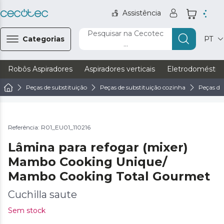
Assistência
Pesquisar na Cecotec
Categorias
PT
...
Robôs Aspiradores
Aspiradores verticais
Eletrodoméstic
Peças de substituição
Peças de substituição cozinha
Peças de
Referência: R01_EU01_110216
Lâmina para refogar (mixer)
Mambo Cooking Unique/
Mambo Cooking Total Gourmet
Cuchilla saute
Sem stock