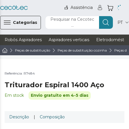
Assistência
Pesquisar na Cecotec
Categorias
PT
...
Robôs Aspiradores
Aspiradores verticais
Eletrodoméstic
Peças de substituição
Peças de substituição cozinha
Peças de
Referência: R7484
Triturador Espiral 1400 Aço
Em stock
Envio gratuito em 4-5 dias
Descrição
|
Composição