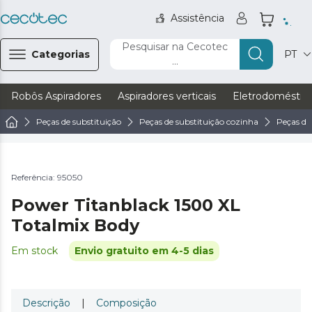
Assistência
Pesquisar na Cecotec
Categorias
PT
...
Robôs Aspiradores
Aspiradores verticais
Eletrodoméstic
Peças de substituição
Peças de substituição cozinha
Peças de
Referência: 95050
Power Titanblack 1500 XL
Totalmix Body
Em stock
Envio gratuito em 4-5 dias
Descrição
|
Composição