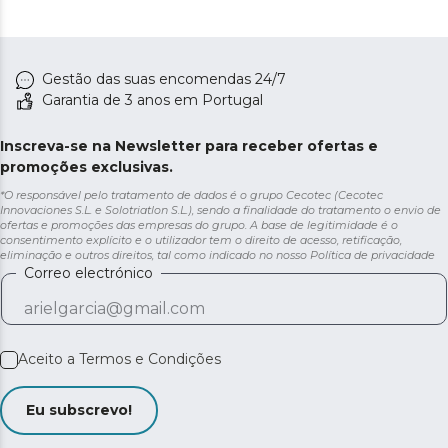
Gestão das suas encomendas 24/7
Garantia de 3 anos em Portugal
Inscreva-se na Newsletter para receber ofertas e
promoções exclusivas.
*O responsável pelo tratamento de dados é o grupo Cecotec (Cecotec
Innovaciones S.L. e Solotriatlon S.L.), sendo a finalidade do tratamento o envio de
ofertas e promoções das empresas do grupo. A base de legitimidade é o
consentimento explícito e o utilizador tem o direito de acesso, retificação,
eliminação e outros direitos, tal como indicado no nosso
Política de privacidade
Correo electrónico
Aceito a
Termos e Condições
Eu subscrevo!