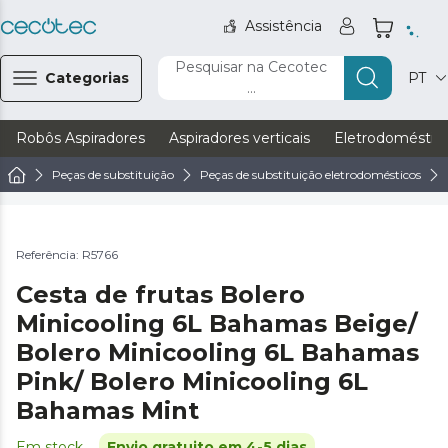
Assistência
Pesquisar na Cecotec
Categorias
PT
...
Robôs Aspiradores
Aspiradores verticais
Eletrodoméstic
Peças de substituição
Peças de substituição eletrodomésticos
Referência: R5766
Cesta de frutas Bolero
Minicooling 6L Bahamas Beige/
Bolero Minicooling 6L Bahamas
Pink/ Bolero Minicooling 6L
Bahamas Mint
Em stock
Envio gratuito em 4-5 dias