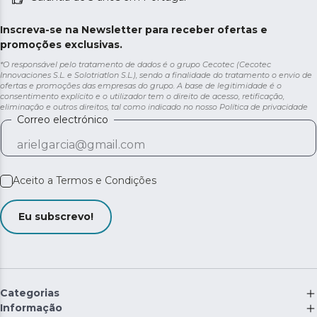
Inscreva-se na Newsletter para receber ofertas e
promoções exclusivas.
*O responsável pelo tratamento de dados é o grupo Cecotec (Cecotec
Innovaciones S.L. e Solotriatlon S.L.), sendo a finalidade do tratamento o envio de
ofertas e promoções das empresas do grupo. A base de legitimidade é o
consentimento explícito e o utilizador tem o direito de acesso, retificação,
eliminação e outros direitos, tal como indicado no nosso
Política de privacidade
Correo electrónico
Aceito a
Termos e Condições
Eu subscrevo!
Categorias
Informação