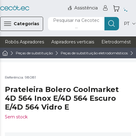
Assistência
Pesquisar na Cecotec
Categorias
PT
...
Robôs Aspiradores
Aspiradores verticais
Eletrodoméstic
Peças de substituição
Peças de substituição eletrodomésticos
Referência: 98081
Prateleira Bolero Coolmarket
4D 564 Inox E/4D 564 Escuro
E/4D 564 Vidro E
Sem stock