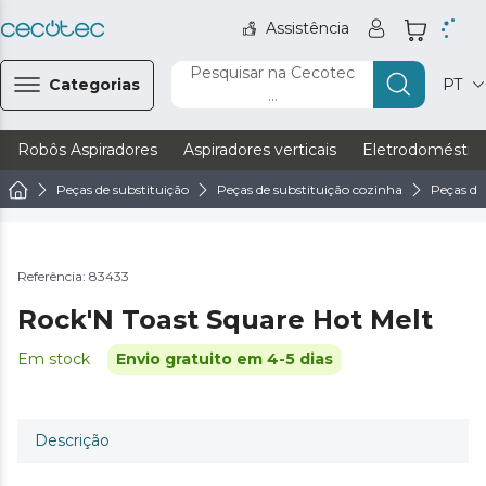
Assistência
Pesquisar na Cecotec
Categorias
PT
...
Robôs Aspiradores
Aspiradores verticais
Eletrodoméstic
Peças de substituição
Peças de substituição cozinha
Peças de 
Referência: 83433
Rock'N Toast Square Hot Melt
Em stock
Envio gratuito em 4-5 dias
Descrição