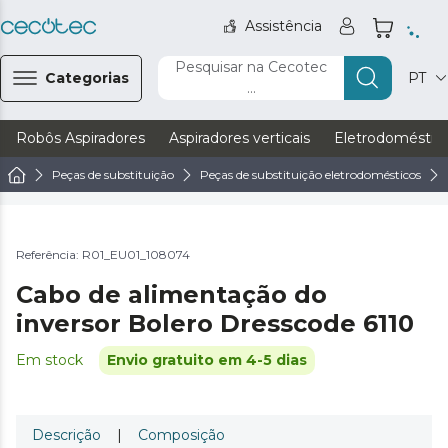
Assistência
Pesquisar na Cecotec
Categorias
PT
...
Robôs Aspiradores
Aspiradores verticais
Eletrodoméstic
Peças de substituição
Peças de substituição eletrodomésticos
Referência: R01_EU01_108074
Cabo de alimentação do
inversor Bolero Dresscode 6110
Em stock
Envio gratuito em 4-5 dias
Descrição
|
Composição