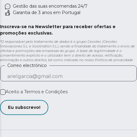
Gestão das suas encomendas 24/7
Garantia de 3 anos em Portugal
Inscreva-se na Newsletter para receber ofertas e
promoções exclusivas.
*O responsável pelo tratamento de dados é o grupo Cecotec (Cecotec
Innovaciones S.L. e Solotriatlon S.L.), sendo a finalidade do tratamento o envio de
ofertas e promoções das empresas do grupo. A base de legitimidade é o
consentimento explícito e o utilizador tem o direito de acesso, retificação,
eliminação e outros direitos, tal como indicado no nosso
Política de privacidade
Correo electrónico
Aceito a
Termos e Condições
Eu subscrevo!