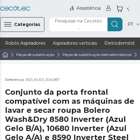
Assistência
Pesquisar na Cecotec
Categorias
PT
...
Robôs Aspiradores
Aspiradores verticais
Eletrodoméstic
Peças de substituição
Peças de substituição eletrodomésticos
Referência: R01_EU01_104087
Conjunto da porta frontal
compatível com as máquinas de
lavar e secar roupa Bolero
Wash&Dry 8580 Inverter (Azul
Gelo B/A), 10680 Inverter (Azul
Gelo A/A) e 8590 Inverter Steel