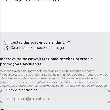
1 Conjunto da porta dianteira
Gestão das suas encomendas 24/7
Garantia de 3 anos em Portugal
Inscreva-se na Newsletter para receber ofertas e
promoções exclusivas.
*O responsável pelo tratamento de dados é o grupo Cecotec (Cecotec
Innovaciones S.L. e Solotriatlon S.L.), sendo a finalidade do tratamento o envio de
ofertas e promoções das empresas do grupo. A base de legitimidade é o
consentimento explícito e o utilizador tem o direito de acesso, retificação,
eliminação e outros direitos, tal como indicado no nosso
Política de privacidade
Correo electrónico