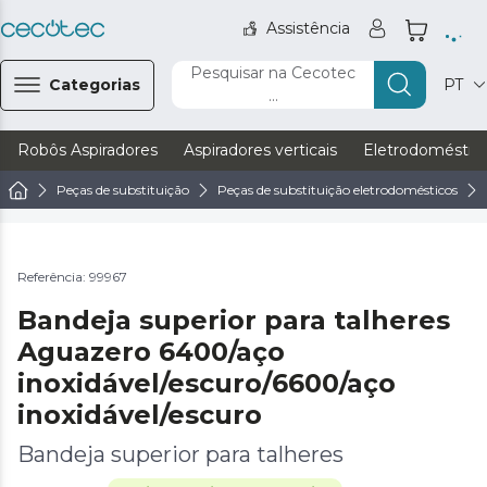
Assistência
Pesquisar na Cecotec
Categorias
PT
...
Robôs Aspiradores
Aspiradores verticais
Eletrodoméstic
Peças de substituição
Peças de substituição eletrodomésticos
Referência: 99967
Bandeja superior para talheres
Aguazero 6400/aço
inoxidável/escuro/6600/aço
inoxidável/escuro
Bandeja superior para talheres