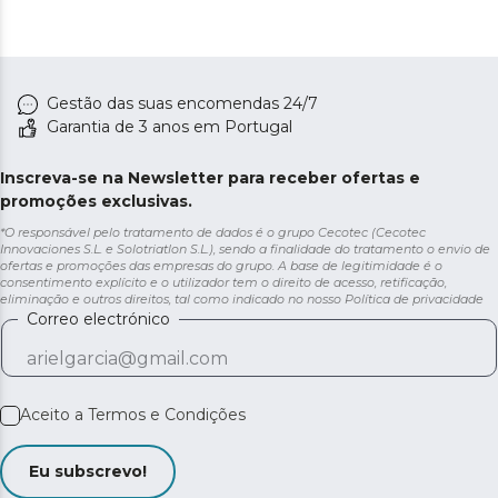
Gestão das suas encomendas 24/7
Garantia de 3 anos em Portugal
Inscreva-se na Newsletter para receber ofertas e
promoções exclusivas.
*O responsável pelo tratamento de dados é o grupo Cecotec (Cecotec
Innovaciones S.L. e Solotriatlon S.L.), sendo a finalidade do tratamento o envio de
ofertas e promoções das empresas do grupo. A base de legitimidade é o
consentimento explícito e o utilizador tem o direito de acesso, retificação,
eliminação e outros direitos, tal como indicado no nosso
Política de privacidade
Correo electrónico
Aceito a
Termos e Condições
Eu subscrevo!