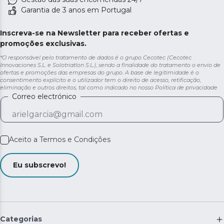
Garantia de 3 anos em Portugal
Inscreva-se na Newsletter para receber ofertas e
promoções exclusivas.
*O responsável pelo tratamento de dados é o grupo Cecotec (Cecotec
Innovaciones S.L. e Solotriatlon S.L.), sendo a finalidade do tratamento o envio de
ofertas e promoções das empresas do grupo. A base de legitimidade é o
consentimento explícito e o utilizador tem o direito de acesso, retificação,
eliminação e outros direitos, tal como indicado no nosso
Política de privacidade
Correo electrónico
Aceito a
Termos e Condições
Eu subscrevo!
Categorias