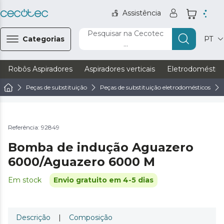
Assistência
Pesquisar na Cecotec
Categorias
PT
...
Robôs Aspiradores
Aspiradores verticais
Eletrodoméstic
Peças de substituição
Peças de substituição eletrodomésticos
Referência: 92849
Bomba de indução Aguazero
6000/Aguazero 6000 M
Em stock
Envio gratuito em 4-5 dias
Descrição
|
Composição