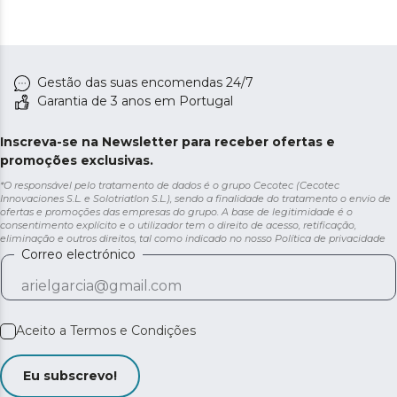
Gestão das suas encomendas 24/7
Garantia de 3 anos em Portugal
Inscreva-se na Newsletter para receber ofertas e
promoções exclusivas.
*O responsável pelo tratamento de dados é o grupo Cecotec (Cecotec
Innovaciones S.L. e Solotriatlon S.L.), sendo a finalidade do tratamento o envio de
ofertas e promoções das empresas do grupo. A base de legitimidade é o
consentimento explícito e o utilizador tem o direito de acesso, retificação,
eliminação e outros direitos, tal como indicado no nosso
Política de privacidade
Correo electrónico
Aceito a
Termos e Condições
Eu subscrevo!