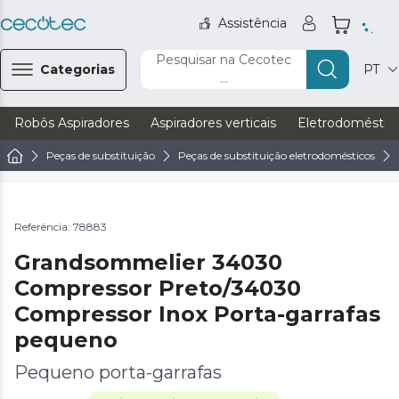
Assistência
Pesquisar na Cecotec
Categorias
PT
...
Robôs Aspiradores
Aspiradores verticais
Eletrodoméstic
Peças de substituição
Peças de substituição eletrodomésticos
Referência: 78883
Grandsommelier 34030
Compressor Preto/34030
Compressor Inox Porta-garrafas
pequeno
Pequeno porta-garrafas