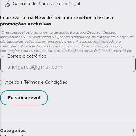
Garantia de 3 anos em Portugal
Inscreva-se na Newsletter para receber ofertas e
promoções exclusivas.
*O responsável pelo tratamento de dados é o grupo Cecotec (Cecotec
Innovaciones S.L. e Solotriatlon S.L.), sendo a finalidade do tratamento o envio de
ofertas e promoções das empresas do grupo. A base de legitimidade é o
consentimento explícito e o utilizador tem o direito de acesso, retificação,
eliminação e outros direitos, tal como indicado no nosso
Política de privacidade
Correo electrónico
Aceito a
Termos e Condições
Eu subscrevo!
Categorias