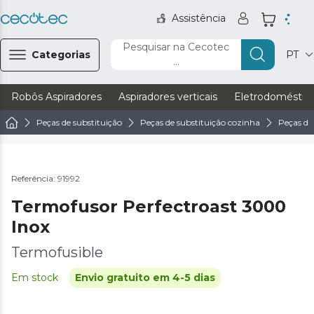
Assistência
Pesquisar na Cecotec
Categorias
PT
...
Robôs Aspiradores
Aspiradores verticais
Eletrodoméstic
Peças de substituição
Peças de substituição cozinha
Peças de 
Referência: 91992
Termofusor Perfectroast 3000
Inox
Termofusible
Em stock
Envio gratuito em 4-5 dias