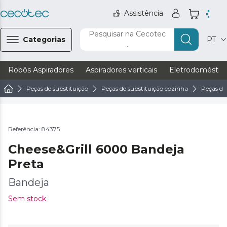
Assistência
Pesquisar na Cecotec
Categorias
PT
...
Robôs Aspiradores
Aspiradores verticais
Eletrodoméstic
Peças de substituição
Peças de substituição cozinha
Peças de
Referência: 84375
Cheese&Grill 6000 Bandeja
Preta
Bandeja
Sem stock