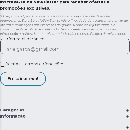
Inscreva-se na Newsletter para receber ofertas e
promoções exclusivas.
*O responsável pelo tratamento de dados é o grupo Cecotec (Cecotec
Innovaciones S.L. e Solotriatlon S.L.), sendo a finalidade do tratamento o envio de
ofertas e promoções das empresas do grupo. A base de legitimidade é o
consentimento explícito e o utilizador tem o direito de acesso, retificação,
eliminação e outros direitos, tal como indicado no nosso
Política de privacidade
Correo electrónico
Aceito a
Termos e Condições
Eu subscrevo!
Categorias
Informação