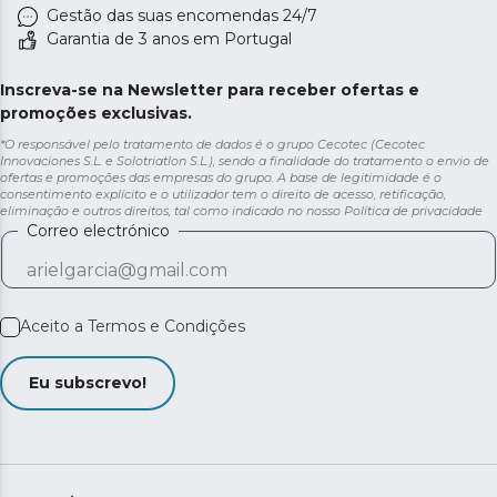
Gestão das suas encomendas 24/7
Garantia de 3 anos em Portugal
Inscreva-se na Newsletter para receber ofertas e
promoções exclusivas.
*O responsável pelo tratamento de dados é o grupo Cecotec (Cecotec
Innovaciones S.L. e Solotriatlon S.L.), sendo a finalidade do tratamento o envio de
ofertas e promoções das empresas do grupo. A base de legitimidade é o
consentimento explícito e o utilizador tem o direito de acesso, retificação,
eliminação e outros direitos, tal como indicado no nosso
Política de privacidade
Correo electrónico
Aceito a
Termos e Condições
Eu subscrevo!