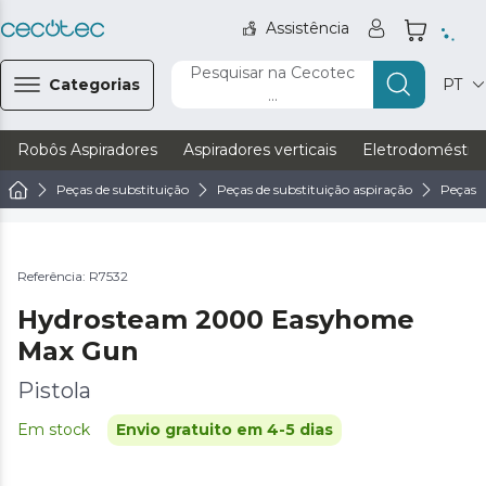
Assistência
Pesquisar na Cecotec
Categorias
PT
...
Robôs Aspiradores
Aspiradores verticais
Eletrodoméstic
Peças de substituição
Peças de substituição aspiração
Peças 
Referência: R7532
Hydrosteam 2000 Easyhome
Max Gun
Pistola
Em stock
Envio gratuito em 4-5 dias