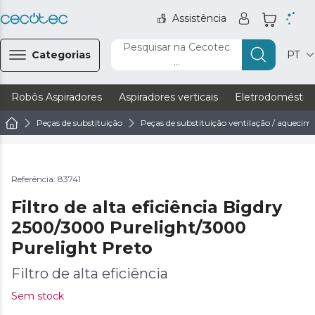
Assistência
Pesquisar na Cecotec
Categorias
PT
...
Robôs Aspiradores
Aspiradores verticais
Eletrodoméstic
Peças de substituição
Peças de substituição ventilação / aquecim
Referência: 83741
Filtro de alta eficiência Bigdry
2500/3000 Purelight/3000
Purelight Preto
Filtro de alta eficiência
Sem stock