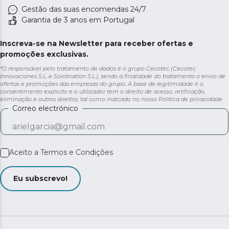
Gestão das suas encomendas 24/7
Garantia de 3 anos em Portugal
Inscreva-se na Newsletter para receber ofertas e
promoções exclusivas.
*O responsável pelo tratamento de dados é o grupo Cecotec (Cecotec
Innovaciones S.L. e Solotriatlon S.L.), sendo a finalidade do tratamento o envio de
ofertas e promoções das empresas do grupo. A base de legitimidade é o
consentimento explícito e o utilizador tem o direito de acesso, retificação,
eliminação e outros direitos, tal como indicado no nosso
Política de privacidade
Correo electrónico
Aceito a
Termos e Condições
Eu subscrevo!