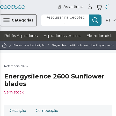
Assistência
Pesquisar na Cecotec
Categorias
PT
...
Robôs Aspiradores
Aspiradores verticais
Eletrodoméstic
Peças de substituição
Peças de substituição ventilação / aquecim
Referência: 96326
Energysilence 2600 Sunflower
blades
Sem stock
Descrição
|
Composição