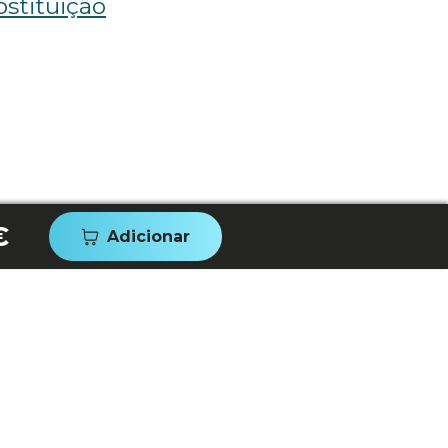
stituição
€
Adicionar