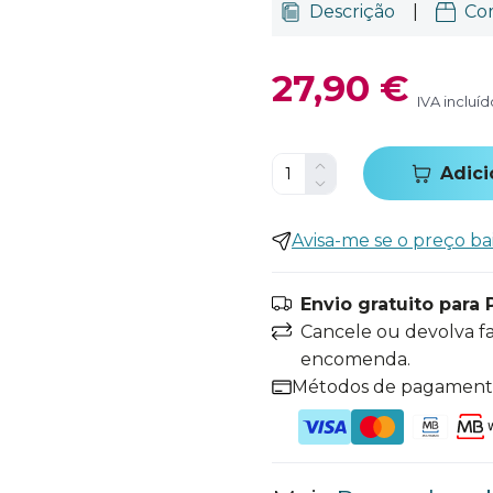
Descrição
|
Co
27,90 €
IVA incluíd
Adici
Avisa-me se o preço ba
Envio gratuito para 
Cancele ou devolva f
encomenda.
Métodos de pagamen