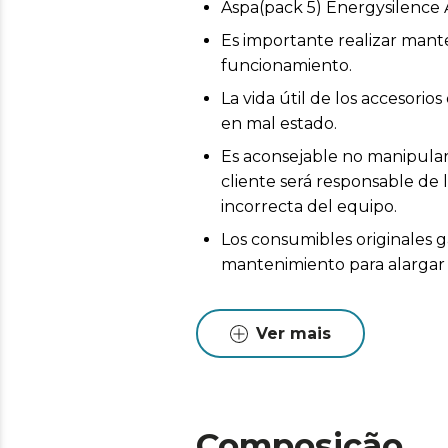
Aspa(pack 5) Energysilence 
Es importante realizar mant
funcionamiento.
La vida útil de los accesor
en mal estado.
Es aconsejable no manipular 
cliente será responsable de 
incorrecta del equipo.
Los consumibles originales g
mantenimiento para alargar l
Ver mais
Composição