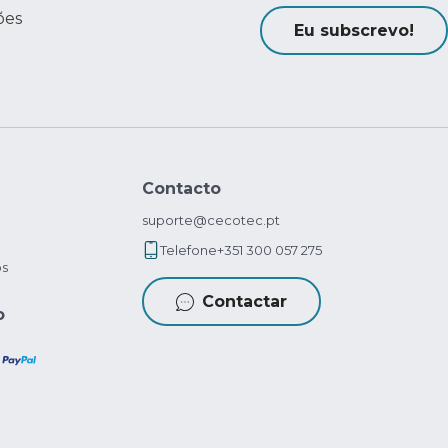
ões
Eu subscrevo!
Contacto
suporte@cecotec.pt
Telefone
+351 300 057 275
os
Contactar
o