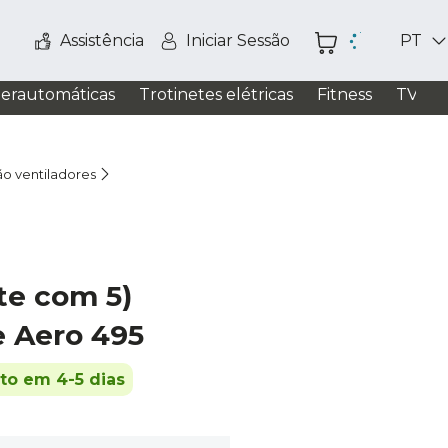
Assistência
Iniciar Sessão
PT
perautomáticas
Trotinetes elétricas
Fitness
TV / S
ão ventiladores
te com 5)
e Aero 495
ito em 4-5 dias