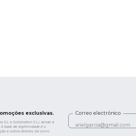
romoções exclusivas.
Correo electrónico
.L. e Solotriatlon S.L.), sendo a
 A base de legitimidade é o
ção e outros direitos, tal como