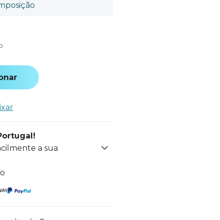
mposição
o
onar
ixar
Portugal!
acilmente a sua
to