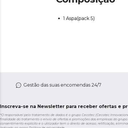
1 Aspa(pack 5)
Gestão das suas encomendas 24/7
Inscreva-se na Newsletter para receber ofertas e p
*O responsável pelo tratamento de dados é o grupo Cecotec (Cecotec Innovaciones S
finalidade do tratamento o envio de ofertas e promoções das empresas do grupo.
consentimento explícito e o utilizador tem o direito de acesso, retificação, elimina
indicado no nosso
Política de privacidade