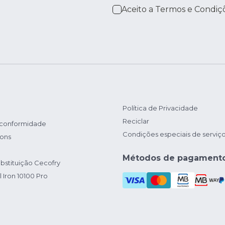
Aceito a
Termos e Condiç
Política de Privacidade
Reciclar
 conformidade
Condições especiais de serviç
ions
Métodos de pagament
bstituição Cecofry
 Iron 10100 Pro