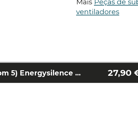
Mais
Peças de sub
ventiladores
27,90 
Lâmina (pacote com 5) Energysilence Aero 495