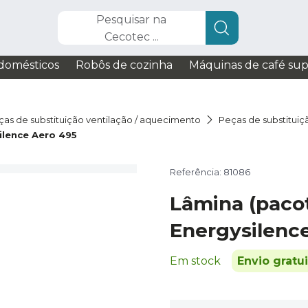
Pesquisar na
Cecotec ...
domésticos
Robôs de cozinha
Máquinas de café su
ças de substituição ventilação / aquecimento
Peças de substituiç
ilence Aero 495
Referência: 81086
Lâmina (paco
Energysilenc
Em stock
Envio gratu