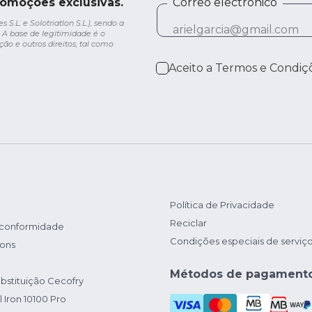
romoções exclusivas.
Correo electrónico
.L. e Solotriatlon S.L.), sendo a
 A base de legitimidade é o
ção e outros direitos, tal como
Aceito a
Termos e Condiç
Política de Privacidade
Reciclar
 conformidade
Condições especiais de serviç
ions
Métodos de pagament
bstituição Cecofry
 Iron 10100 Pro