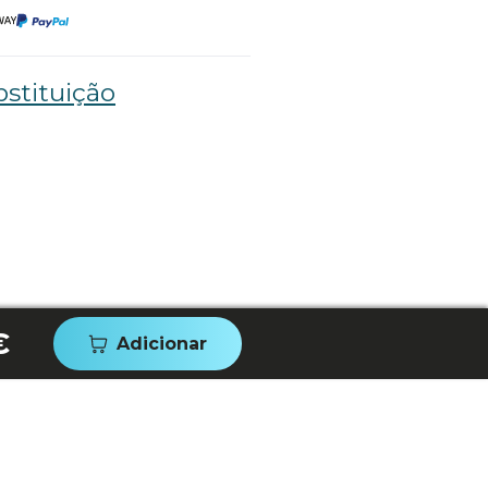
stituição
€
Adicionar