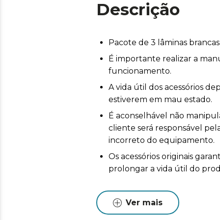
Descrição
Pacote de 3 lâminas brancas
É importante realizar a man
funcionamento.
A vida útil dos acessórios 
estiverem em mau estado.
É aconselhável não manipular
cliente será responsável pe
incorreto do equipamento.
Os acessórios originais ga
prolongar a vida útil do pro
Ver mais