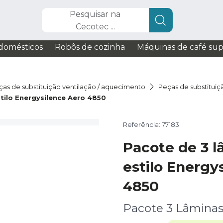
Pesquisar na
Cecotec ...
domésticos
Robôs de cozinha
Máquinas de café su
ças de substituição ventilação / aquecimento
Peças de substituiç
tilo Energysilence Aero 4850
Referência: 77183
Pacote de 3 l
estilo Energy
4850
Pacote 3 Lâmina