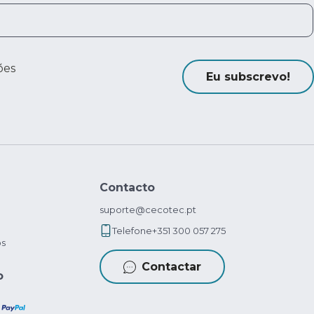
ões
Eu subscrevo!
Contacto
suporte@cecotec.pt
Telefone
+351 300 057 275
os
Contactar
o