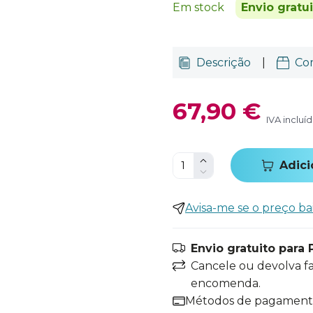
Em stock
Envio gratu
Descrição
|
Co
67,90 €
IVA incluí
Adici
Avisa-me se o preço ba
Envio gratuito para 
Cancele ou devolva f
encomenda.
Métodos de pagamen