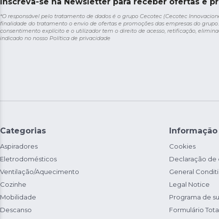
Inscreva-se na Newsletter para receber ofertas e p
*O responsável pelo tratamento de dados é o grupo Cecotec (Cecotec Innovaciones S
finalidade do tratamento o envio de ofertas e promoções das empresas do grupo.
consentimento explícito e o utilizador tem o direito de acesso, retificação, elimina
indicado no nosso
Política de privacidade
Categorias
Informação
Aspiradores
Cookies
Eletrodomésticos
Declaração de
Ventilação/Aquecimento
General Condit
Cozinhe
Legal Notice
Mobilidade
Programa de su
Descanso
Formulário Total