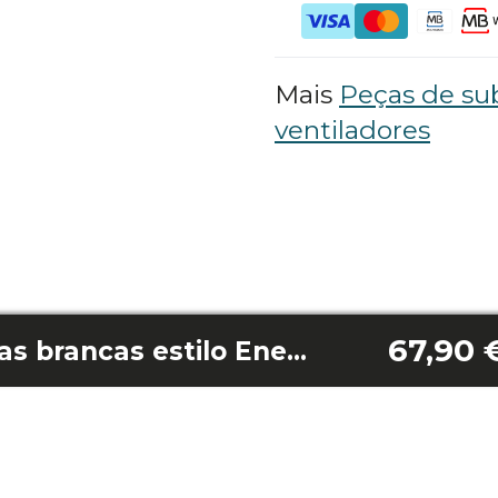
Mais
Peças de sub
ventiladores
67,90 
Pacote de 3 lâminas brancas estilo Energysilence Aero 4850