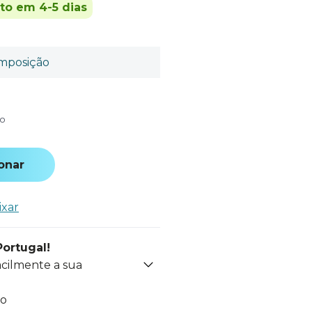
ito em 4-5 dias
mposição
do
onar
ixar
Portugal!
acilmente a sua
to