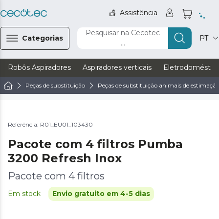
Assistência
Pesquisar na Cecotec
Categorias
PT
...
Robôs Aspiradores
Aspiradores verticais
Eletrodoméstic
Peças de substituição
Peças de substituição animais de estimaçã
Referência: R01_EU01_103430
Pacote com 4 filtros Pumba
3200 Refresh Inox
Pacote com 4 filtros
Em stock
Envio gratuito em 4-5 dias