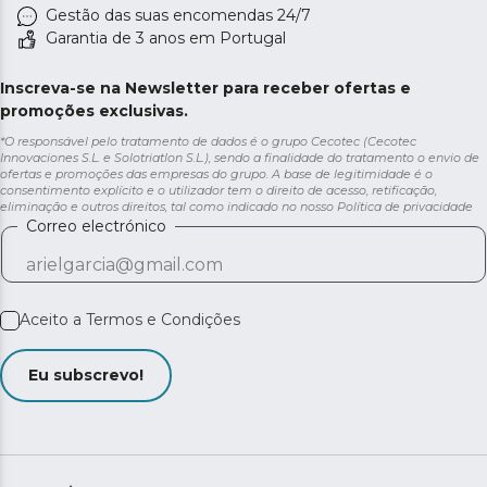
Gestão das suas encomendas 24/7
Garantia de 3 anos em Portugal
Inscreva-se na Newsletter para receber ofertas e
promoções exclusivas.
*O responsável pelo tratamento de dados é o grupo Cecotec (Cecotec
Innovaciones S.L. e Solotriatlon S.L.), sendo a finalidade do tratamento o envio de
ofertas e promoções das empresas do grupo. A base de legitimidade é o
consentimento explícito e o utilizador tem o direito de acesso, retificação,
eliminação e outros direitos, tal como indicado no nosso
Política de privacidade
Correo electrónico
Aceito a
Termos e Condições
Eu subscrevo!