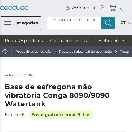
Assistência
Pesquisar na Cecotec
Categorias
PT
...
Robôs Aspiradores
Aspiradores verticais
Eletrodoméstic
Peças de substituição
Peças de substituição aspiração
Peças d
Referência: 96476
Base de esfregona não
vibratória Conga 8090/9090
Watertank
Em stock
Envio gratuito em 4-5 dias