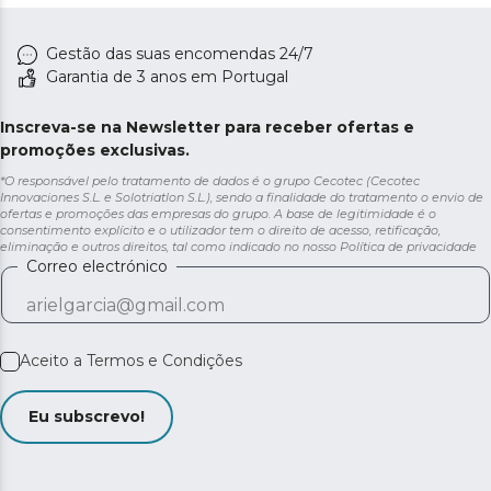
Gestão das suas encomendas 24/7
Garantia de 3 anos em Portugal
Inscreva-se na Newsletter para receber ofertas e
promoções exclusivas.
*O responsável pelo tratamento de dados é o grupo Cecotec (Cecotec
Innovaciones S.L. e Solotriatlon S.L.), sendo a finalidade do tratamento o envio de
ofertas e promoções das empresas do grupo. A base de legitimidade é o
consentimento explícito e o utilizador tem o direito de acesso, retificação,
eliminação e outros direitos, tal como indicado no nosso
Política de privacidade
Correo electrónico
Aceito a
Termos e Condições
Eu subscrevo!