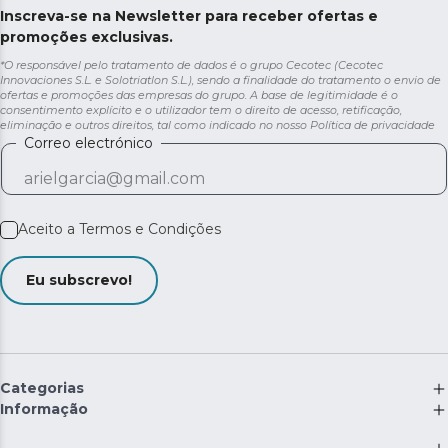
Inscreva-se na Newsletter para receber ofertas e
promoções exclusivas.
*O responsável pelo tratamento de dados é o grupo Cecotec (Cecotec
Innovaciones S.L. e Solotriatlon S.L.), sendo a finalidade do tratamento o envio de
ofertas e promoções das empresas do grupo. A base de legitimidade é o
consentimento explícito e o utilizador tem o direito de acesso, retificação,
eliminação e outros direitos, tal como indicado no nosso
Política de privacidade
Correo electrónico
Aceito a
Termos e Condições
Eu subscrevo!
Categorias
Informação