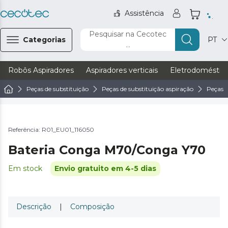
Assistência
Pesquisar na Cecotec
Categorias
PT
...
Robôs Aspiradores
Aspiradores verticais
Eletrodoméstic
Peças de substituição
Peças de substituição aspiração
Peças d
Referência: R01_EU01_116050
Bateria Conga M70/Conga Y70
Em stock
Envio gratuito em 4-5 dias
Descrição
|
Composição