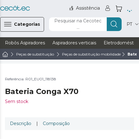
Assistência
Pesquisar na Cecotec
Categorias
PT
...
Robôs Aspiradores
Aspiradores verticais
Eletrodoméstic
Peças de substituição
Peças de substituição mobilidade
Bate
Referência: R01_EU01_118138
Bateria Conga X70
Sem stock
Descrição
|
Composição