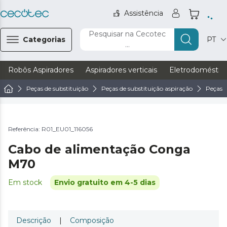
Assistência
Pesquisar na Cecotec
Categorias
PT
...
Robôs Aspiradores
Aspiradores verticais
Eletrodoméstic
Peças de substituição
Peças de substituição aspiração
Peças d
Referência: R01_EU01_116056
Cabo de alimentação Conga
M70
Em stock
Envio gratuito em 4-5 dias
Descrição
|
Composição