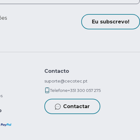
ões
Eu subscrevo!
Contacto
suporte@cecotec.pt
Telefone
+351 300 057 275
os
Contactar
o