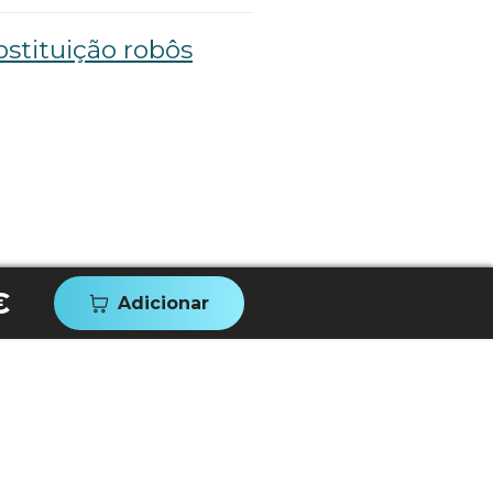
stituição robôs
€
Adicionar