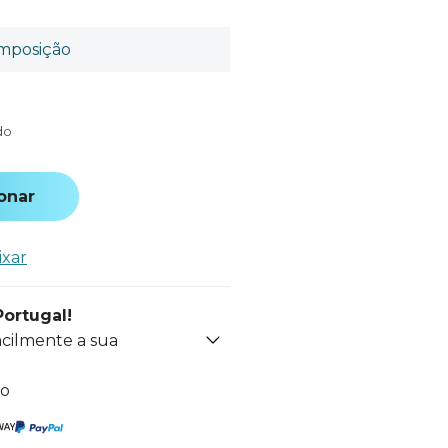
mposição
do
onar
ixar
Portugal!
acilmente a sua
to