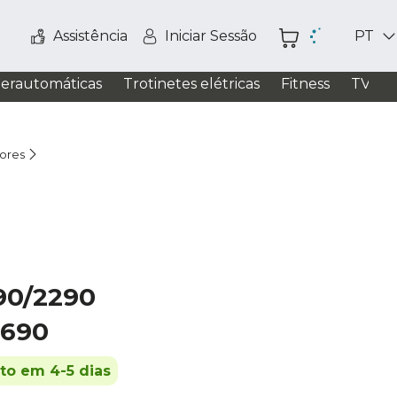
Assistência
Iniciar Sessão
PT
perautomáticas
Trotinetes elétricas
Fitness
TV / S
dores
90/2290
2690
ito em 4-5 dias