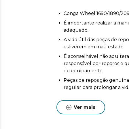
Conga Wheel 1690/1890/20
É importante realizar a ma
adequado.
A vida útil das peças de re
estiverem em mau estado.
É aconselhável não adulterar 
responsável por reparos e
do equipamento.
Peças de reposição genuín
regular para prolongar a vid
Ver mais