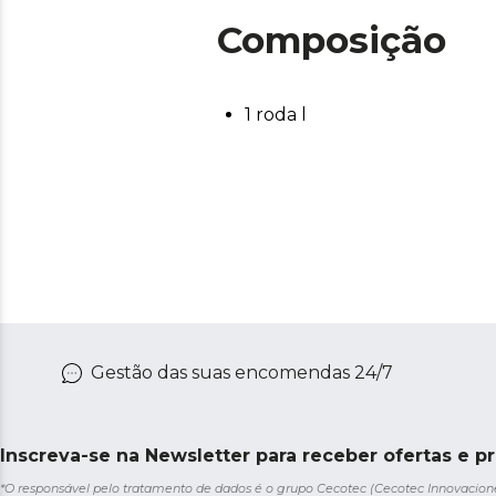
Composição
1 roda l
Gestão das suas encomendas 24/7
Inscreva-se na Newsletter para receber ofertas e p
*O responsável pelo tratamento de dados é o grupo Cecotec (Cecotec Innovaciones S