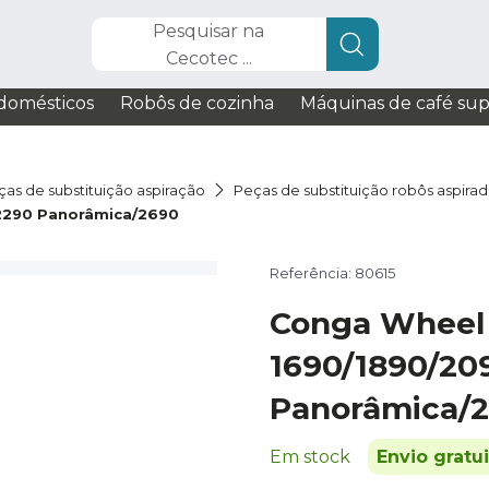
Pesquisar na
Cecotec ...
domésticos
Robôs de cozinha
Máquinas de café su
ças de substituição aspiração
Peças de substituição robôs aspira
2290 Panorâmica/2690
Referência: 80615
Conga Wheel
1690/1890/20
Panorâmica/
Em stock
Envio gratu