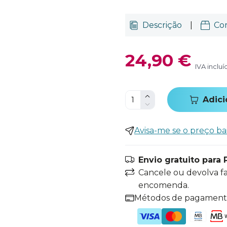
Descrição
|
Co
24,90 €
IVA incluí
Adici
Avisa-me se o preço ba
Envio gratuito para 
Cancele ou devolva f
encomenda.
Métodos de pagamen