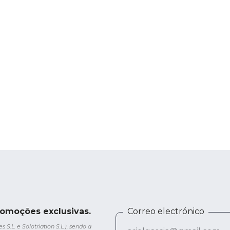
romoções exclusivas.
Correo electrónico
.L. e Solotriatlon S.L.), sendo a