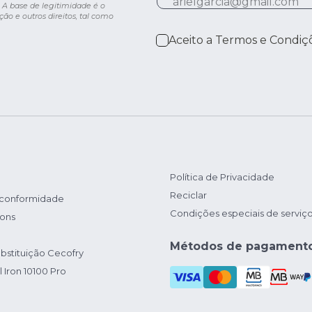
 A base de legitimidade é o
ção e outros direitos, tal como
Aceito a
Termos e Condiç
Política de Privacidade
Reciclar
 conformidade
Condições especiais de serviç
ions
Métodos de pagament
bstituição Cecofry
 Iron 10100 Pro