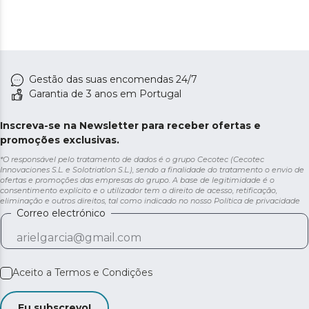
Gestão das suas encomendas 24/7
Garantia de 3 anos em Portugal
Inscreva-se na Newsletter para receber ofertas e
promoções exclusivas.
*O responsável pelo tratamento de dados é o grupo Cecotec (Cecotec
Innovaciones S.L. e Solotriatlon S.L.), sendo a finalidade do tratamento o envio de
ofertas e promoções das empresas do grupo. A base de legitimidade é o
consentimento explícito e o utilizador tem o direito de acesso, retificação,
eliminação e outros direitos, tal como indicado no nosso
Política de privacidade
Correo electrónico
Aceito a
Termos e Condições
Eu subscrevo!