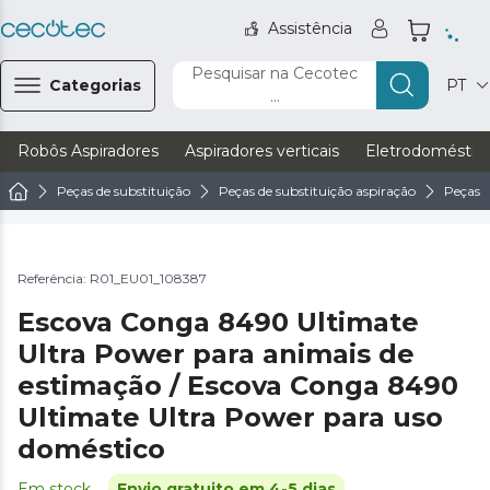
Assistência
Pesquisar na Cecotec
Categorias
PT
...
Robôs Aspiradores
Aspiradores verticais
Eletrodoméstic
Peças de substituição
Peças de substituição aspiração
Peças d
Referência: R01_EU01_108387
Escova Conga 8490 Ultimate
Ultra Power para animais de
estimação / Escova Conga 8490
Ultimate Ultra Power para uso
doméstico
Em stock
Envio gratuito em 4-5 dias