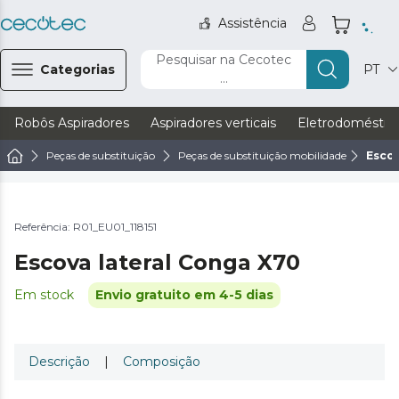
Assistência
Pesquisar na Cecotec
Categorias
PT
...
Robôs Aspiradores
Aspiradores verticais
Eletrodoméstic
Peças de substituição
Peças de substituição mobilidade
Escov
Referência: R01_EU01_118151
Escova lateral Conga X70
Em stock
Envio gratuito em 4-5 dias
Descrição
|
Composição