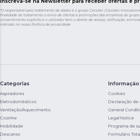
Inscreva-se na Newsletter para receber ofertas e p
*O responsável pelo tratamento de dados é o grupo Cecotec (Cecotec Innovaciones S
finalidade do tratamento o envio de ofertas e promoções das empresas do grupo.
consentimento explícito e o utilizador tem o direito de acesso, retificação, elimina
indicado no nosso
Política de privacidade
Categorias
Informação
Aspiradores
Cookies
Eletrodomésticos
Declaração de
Ventilação/Aquecimento
General Condit
Cozinhe
Legal Notice
Mobilidade
Programa de su
Descanso
Formulário Total