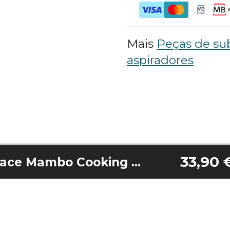
Mais
Peças de sub
aspiradores
33,90 
Lâmina de dupla face Mambo Cooking Total Gourmet