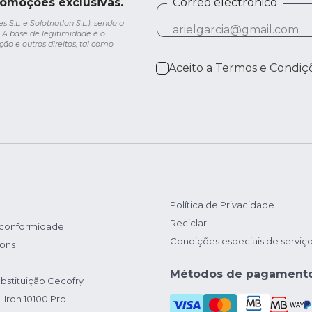
romoções exclusivas.
Correo electrónico
.L. e Solotriatlon S.L.), sendo a
 A base de legitimidade é o
ção e outros direitos, tal como
Aceito a
Termos e Condiç
Política de Privacidade
Reciclar
 conformidade
Condições especiais de serviç
ions
Métodos de pagament
bstituição Cecofry
 Iron 10100 Pro