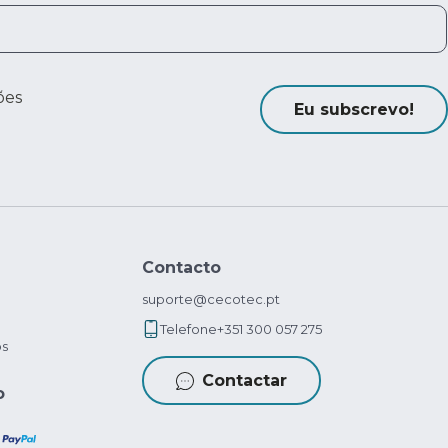
ões
Eu subscrevo!
Contacto
suporte@cecotec.pt
Telefone
+351 300 057 275
os
Contactar
o