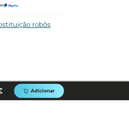
stituição robôs
€
Adicionar