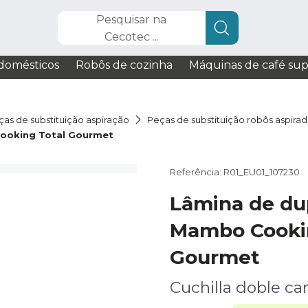
Pesquisar na
Cecotec ...
domésticos
Robôs de cozinha
Máquinas de café su
ças de substituição aspiração
Peças de substituição robôs aspira
ooking Total Gourmet
Referência: R01_EU01_107230
Lâmina de du
Mambo Cookin
Gourmet
Cuchilla doble ca