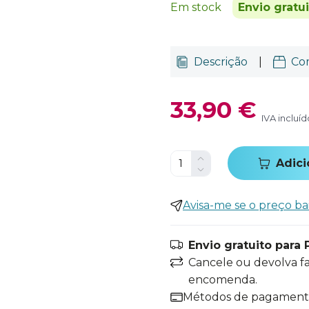
Em stock
Envio gratu
Descrição
|
Co
33,90 €
IVA incluíd
Adici
Avisa-me se o preço ba
Envio gratuito para 
Cancele ou devolva f
encomenda.
Métodos de pagamen