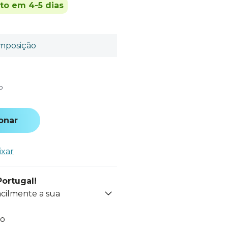
ito em 4-5 dias
mposição
o
onar
ixar
Portugal!
acilmente a sua
to