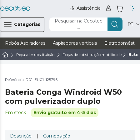
Assistência
Pesquisar na Cecotec
Categorias
PT
...
Robôs Aspiradores
Aspiradores verticais
Eletrodoméstic
Peças de substituição
Peças de substituição mobilidade
Bate
Referência: R01_EU01_125796
Bateria Conga Windroid W50
com pulverizador duplo
Em stock
Envio gratuito em 4-5 dias
Descrição
|
Composição