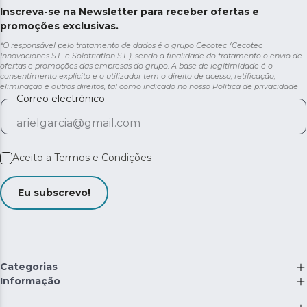
Inscreva-se na Newsletter para receber ofertas e
promoções exclusivas.
*O responsável pelo tratamento de dados é o grupo Cecotec (Cecotec
Innovaciones S.L. e Solotriatlon S.L.), sendo a finalidade do tratamento o envio de
ofertas e promoções das empresas do grupo. A base de legitimidade é o
consentimento explícito e o utilizador tem o direito de acesso, retificação,
eliminação e outros direitos, tal como indicado no nosso
Política de privacidade
Correo electrónico
Aceito a
Termos e Condições
Eu subscrevo!
Categorias
Informação